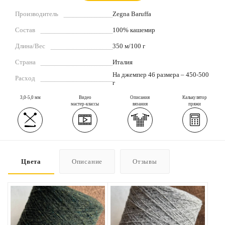
Производитель
Zegna Baruffa
Состав
100% кашемир
Длина/Вес
350 м/100 г
Страна
Италия
На джемпер 46 размера – 450-500
Расход
г
3,0-5,0 мм
Видео
Описания
Калькулятор
мастер-классы
вязания
пряжи
Цвета
Описание
Отзывы