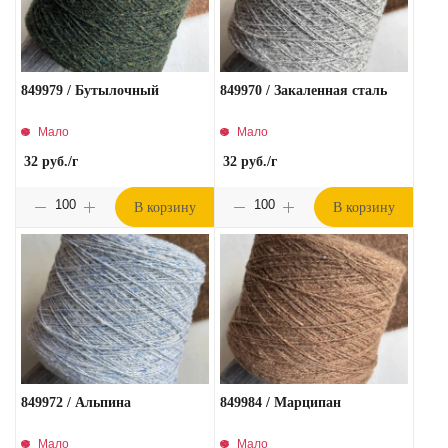
849979 / Бутылочный
849970 / Закаленная сталь
Мало
Мало
32
руб.
/г
32
руб.
/г
В корзину
В корзину
849972 / Альпина
849984 / Марципан
Мало
Мало