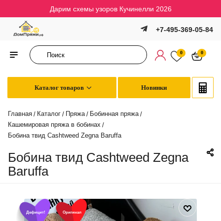
Дарим схемы узоров Кучинелли 2026
+7-495-369-05-84
0
0
Каталог товаров
Новинки
Главная
Каталог
Пряжа
Бобинная пряжа
/
/
/
/
Кашемировая пряжа в бобинах
/
Бобина твид Cashtweed Zegna Baruffa
Бобина твид Cashtweed Zegna
Baruffa
Дефицит!
Оригинал