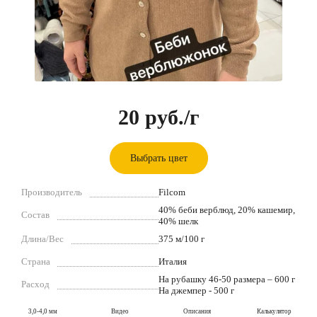
20 руб.
/г
Выбрать цвет
Производитель
Filcom
40% беби верблюд, 20% кашемир,
Состав
40% шелк
Длина/Вес
375 м/100 г
Страна
Италия
На рубашку 46-50 размера – 600 г
Расход
На джемпер - 500 г
3,0-4,0 мм
Видео
Описания
Калькулятор