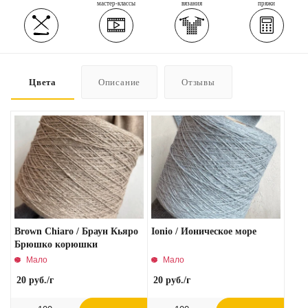
мастер-классы
вязания
пряжи
Цвета
Описание
Отзывы
Brown Chiaro / Браун Кьяро
Ionio / Ионическое море
Брюшко корюшки
Мало
Мало
20
руб.
/г
20
руб.
/г