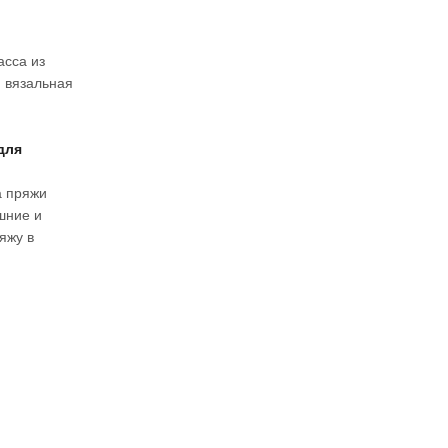
асса из
, вязальная
для
а пряжи
шние и
яжу в