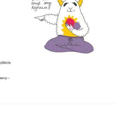
буйвола
аметр –