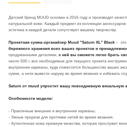
Датский бренд MUUD основан в 2016 году и производит качес
натуральной кожи. Каждый предмет из коллекции аксессуаров 
эстетика в каждой детали сопутствует вашему творчеству.
Проектная сумка-органайзер Muud "Saturn XL"
Black
– это
бережного хранения всех ваших проектов и принадлежнос
продуманными деталями,
с ней вы сможете легко брать св
около 500 г, все необходимые для текущего проекта инструме
внутренние карманы, куда поместится большинство ваших аксе
сумке, а нити вывести наружу во время вязания и избежать сп
Saturn от muud упростит вашу повседневную вязальную 
Особенности модели:
- Практичные внешние и внутренние карманы;
- Умные прорези для протяжки нитей во время вязания;
- Аутентичная кожа премиум-качества, которая прослужит мног