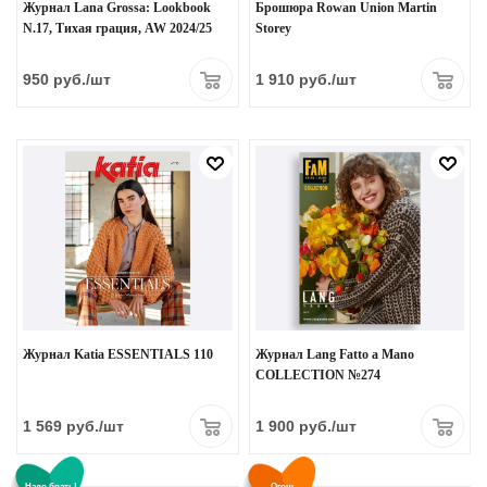
Журнал Lana Grossa: Lookbook
Брошюра Rowan Union Martin
N.17, Тихая грация, AW 2024/25
Storey
950
руб.
/шт
1 910
руб.
/шт
Журнал Katia ESSENTIALS 110
Журнал Lang Fatto a Mano
COLLECTION №274
1 569
руб.
/шт
1 900
руб.
/шт
Надо брать!
Огонь