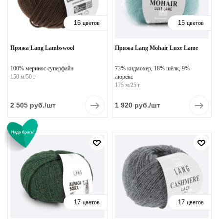
16
15
цветов
цветов
Пряжа Lang Lambswool
Пряжа Lang Mohair Luxe Lame
100% мериноc суперфайн
73% кидмохер, 18% шёлк, 9%
150 м/50 г
люрекс
175 м/25 г
2 505
руб.
/шт
1 920
руб.
/шт
Надо брать!
17
17
цветов
цветов