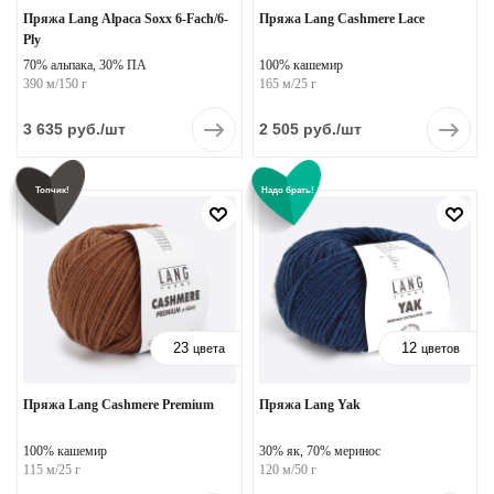
Пряжа Lang Alpaca Soxx 6-Fach/6-
Пряжа Lang Cashmere Lace
Ply
70% альпака, 30% ПА
100% кашемир
390 м/150 г
165 м/25 г
3 635
руб.
/шт
2 505
руб.
/шт
Топчик!
Надо брать!
23
12
цвета
цветов
Пряжа Lang Cashmere Premium
Пряжа Lang Yak
100% кашемир
30% як, 70% меринос
115 м/25 г
120 м/50 г