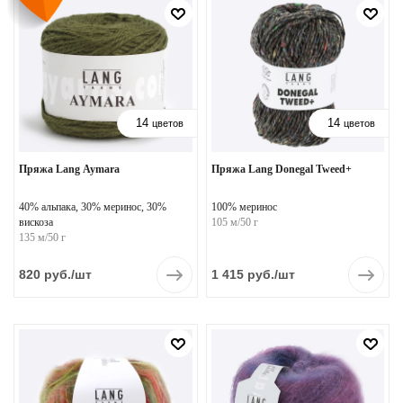
14
14
цветов
цветов
Пряжа Lang Aymara
Пряжа Lang Donegal Tweed+
40% альпака, 30% меринос, 30%
100% меринос
вискоза
105 м/50 г
135 м/50 г
820
руб.
/шт
1 415
руб.
/шт