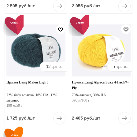
2 505
руб.
/шт
2 055
руб.
/шт
Стрим
Стрим
13
7
цветов
цветов
Пряжа Lang Malou Light
Пряжа Lang Alpaca Soxx 4-Fach/4-
Ply
72% беби альпака, 16% ПА, 12%
70% альпака, 30% ПА
меринос
390 м/100 г
190 м/50 г
1 725
руб.
/шт
2 405
руб.
/шт
Огонь