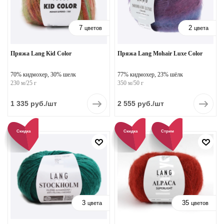
7
2
цветов
цвета
Пряжа Lang Kid Color
Пряжа Lang Mohair Luxe Color
70% кидмохер, 30% шелк
77% кидмохер, 23% шёлк
230 м/25 г
350 м/50 г
1 335
руб.
/шт
2 555
руб.
/шт
Скидка
Скидка
Стрим
3
35
цвета
цветов