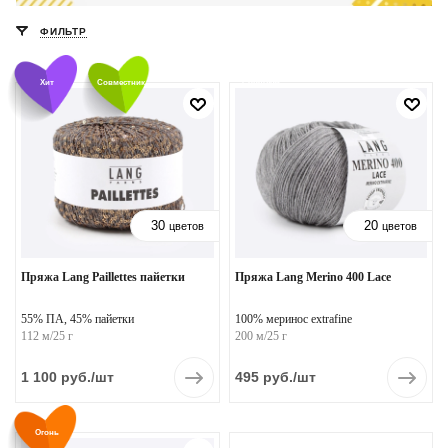
ФИЛЬТР
Хит
Совместник
Советуем
30
20
цветов
цветов
Пряжа Lang Paillettes пайетки
Пряжа Lang Merino 400 Lace
55% ПА, 45% пайетки
100% меринос extrafine
112 м/25 г
200 м/25 г
1 100
руб.
/шт
495
руб.
/шт
Огонь