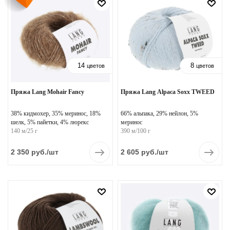
14
8
цветов
цветов
Пряжа Lang Mohair Fancy
Пряжа Lang Alpaca Soxx TWEED
38% кидмохер, 35% меринос, 18%
66% альпака, 29% нейлон, 5%
шелк, 5% пайетки, 4% люрекс
меринос
140 м/25 г
390 м/100 г
2 350
руб.
/шт
2 605
руб.
/шт