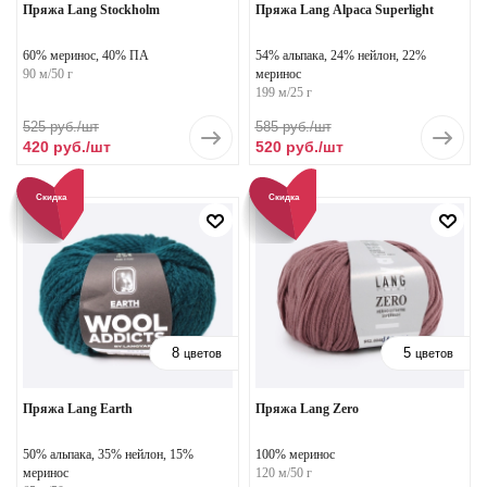
Пряжа Lang Stockholm
Пряжа Lang Alpaca Superlight
60% меринос, 40% ПА
54% альпака, 24% нейлон, 22%
90 м/50 г
меринос
199 м/25 г
525
руб.
/шт
585
руб.
/шт
420
руб.
/шт
520
руб.
/шт
Скидка
Скидка
8
5
цветов
цветов
Пряжа Lang Earth
Пряжа Lang Zero
50% альпака, 35% нейлон, 15%
100% меринос
меринос
120 м/50 г