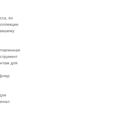
сса, из
коллекции
 вашему
отовленная
нструмент
ентам для
 флер
для
пенал.