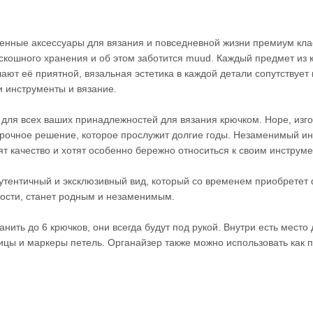
венные аксессуары для вязания и повседневной жизни премиум кла
скошного хранения и об этом заботится muud. Каждый предмет из 
лают её приятной, вязальная эстетика в каждой детали сопутствует
и инструменты и вязание.
для всех ваших принадлежностей для вязания крючком. Hope, изг
 прочное решение, которое прослужит долгие годы. Незаменимый и
ят качество и хотят особенно бережно относиться к своим инструм
аутентичный и эксклюзивный вид, который со временем приобретет
ости, станет родным и незаменимым.
ить до 6 крючков, они всегда будут под рукой. Внутри есть место 
ицы и маркеры петель. Органайзер также можно использовать как 