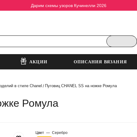
Дарим схемы узоров Кучинелли 2026
АКЦИИ
ОПИСАНИЯ ВЯЗАНИЯ
зделий в стиле Chanel
Пуговиц CHANEL SS на ножке Ромула
/
ожке Ромула
Цвет
—
Серебро