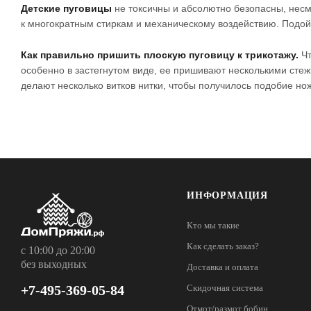
Детские пуговицы
не токсичны и абсолютно безопасны, несм
к многократным стиркам и механическому воздействию. Подо
Как правильно пришить плоскую пуговицу к трикотажу.
Чт
особенно в застегнутом виде, ее пришивают несколькими стеж
делают несколько витков нитки, чтобы получилось подобие нож
ИНФОРМАЦИЯ
Кто мы такие
Как сделать заказ?
с 10:00 до 20:00
без выходных
Доставка и оплата
+7-495-369-05-84
Скидочная система
Отмот/размот бобин