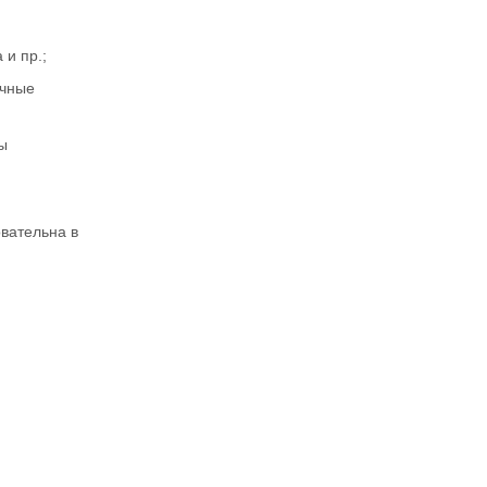
 и пр.;
ычные
ы
овательна в