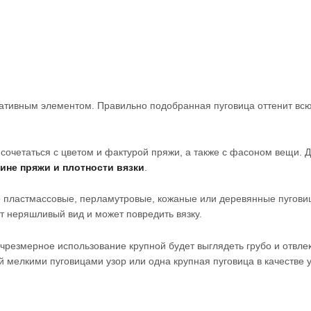
ативным элементом. Правильно подобранная пуговица оттенит всю
сочетаться с цветом и фактурой пряжи, а также с фасоном вещи. 
не пряжи и плотности вязки
.
е пластмассовые, перламутровые, кожаные или деревянные пугови
ст неряшливый вид и может повредить вязку.
чрезмерное использование крупной будет выглядеть грубо и отвлек
мелкими пуговицами узор или одна крупная пуговица в качестве 