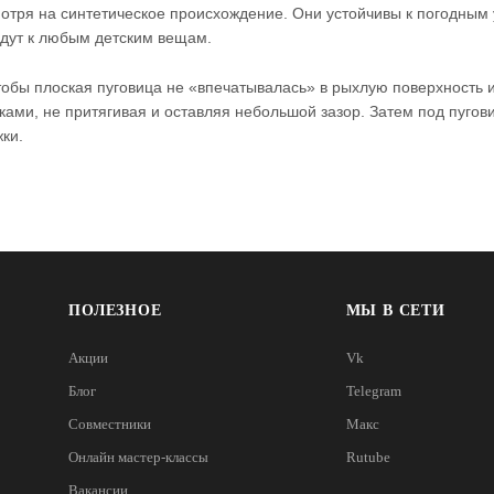
отря на синтетическое происхождение. Они устойчивы к погодным
йдут к любым детским вещам.
обы плоская пуговица не «впечатывалась» в рыхлую поверхность 
ками, не притягивая и оставляя небольшой зазор. Затем под пугов
ки.
ПОЛЕЗНОЕ
МЫ В СЕТИ
Акции
Vk
Блог
Telegram
Совместники
Макс
Онлайн мастер-классы
Rutube
Вакансии