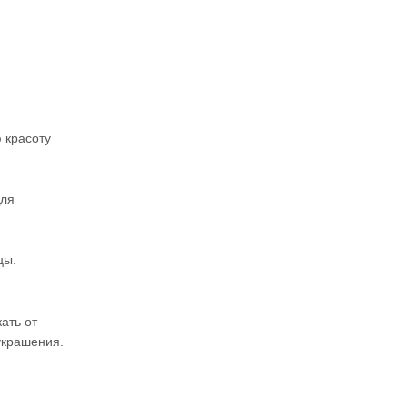
 красоту
Для
цы.
ать от
украшения.