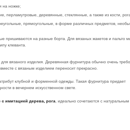
и на ножке;
, перламутровые, деревянные, стеклянные, а также из кости, рога
треугольные, прямоугольные, в форме различных предметов, необ
орые пришиваются на разные борта. Для вязаных жакетов и пальто м
ипу клеванта.
и для вязаного изделия. Деревянная фурнитура обычно очень треб
у вместе с вязаным изделием переносит прекрасно.
атрибут клубной и форменной одежды. Такая фурнитура придает
дности в вечернем искусственном свете.
с имитацией дерева, рога
, идеально сочетаются с натуральным
.