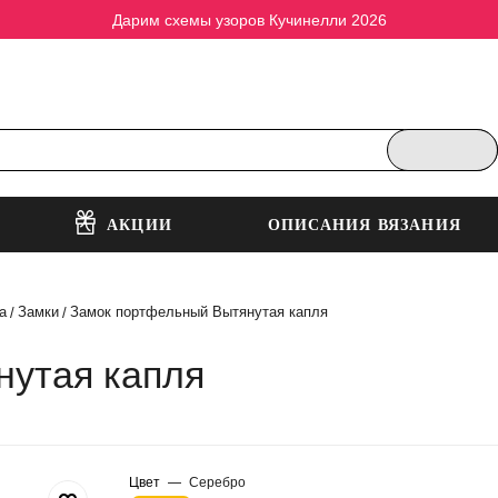
Дарим схемы узоров Кучинелли 2026
АКЦИИ
ОПИСАНИЯ ВЯЗАНИЯ
а
Замки
Замок портфельный Вытянутая капля
/
/
нутая капля
Цвет
—
Серебро