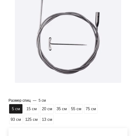
Размер спиц
—
5 см
5 см
15 см
20 см
35 см
55 см
75 см
93 см
125 см
13 см