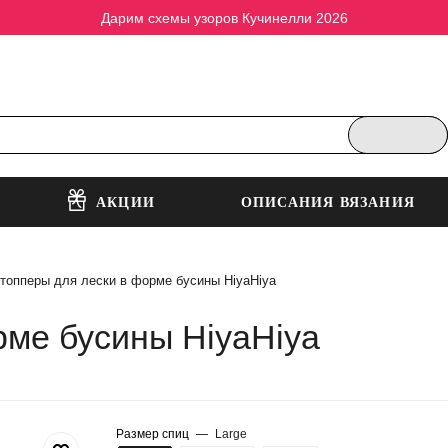
Дарим схемы узоров Кучинелли 2026
АКЦИИ
ОПИСАНИЯ ВЯЗАНИЯ
топперы для лески в форме бусины HiyaHiya
рме бусины HiyaHiya
Размер спиц
—
Large