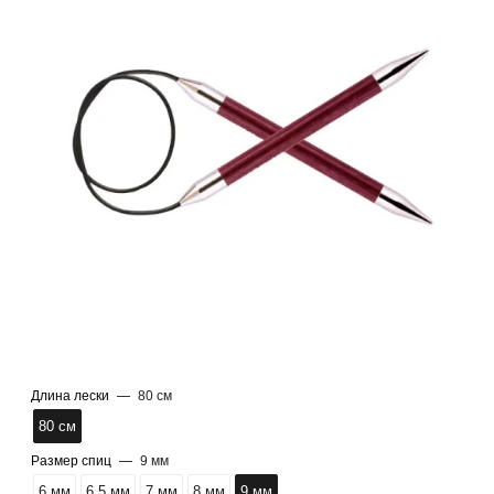
Длина лески
—
80 см
80 см
Размер спиц
—
9 мм
6 мм
6,5 мм
7 мм
8 мм
9 мм