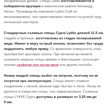
продуманный дизайн. Спицы Lykke
изготавливаются и
собираются вручную
в живописном районе Катманду,
Непал. Производство компании Lykke Craft не
механизировано, оно ориентировано именно на ручной труд
непальских мастеров.
Cтандартные съемные спицы Cypra Lykke длиной 11.5 см,
гладкие и прочные,
изготовлены из гладко полированной
меди. Имеют в меру острый кончик, позволяют без труда
подцеплять любую пряжу.
Со временем поверхность спиц
приобретает красивую патину. При желании вы можете
сохранить медные спицы яркими и блестящими, используя
лучшие
салфетки для чистки меди
или другие способы.
Номер каждой спицы выбит на патроне, поэтому он не
сотрется при эксплуатации.
Спицы имеют плавное
соединение с леской, вязание идет быстро и легко. Леска не
крутится в отверстии спицы, она зафиксирована. Съемные
спицы LYKKE Cypra
доступны в размерах от 3,25 мм до
9 мм.