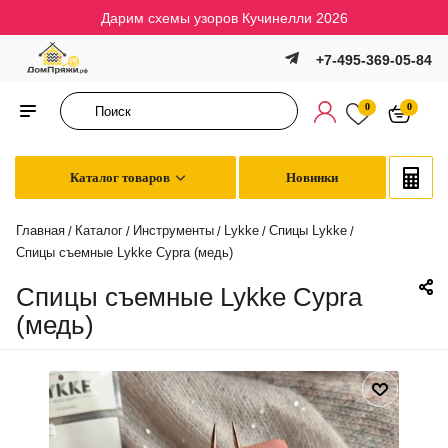
Дарим схемы узоров Кучинелли 2026
+7-495-369-05-84
0
0
Каталог товаров
Новинки
Главная
Каталог
Инструменты
Lykke
Спицы Lykke
/
/
/
/
/
Спицы съемные Lykke Cypra (медь)
Спицы съемные Lykke Cypra
(медь)