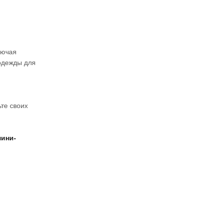
лючая
 одежды для
ьте своих
мини-