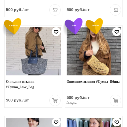
500
руб.
/шт
500
руб.
/шт
Свежак
Хит
Свежак
Описание вязания
Описание вязания #Сумка_Ибица
#Сумка_Love_Bag
500
руб.
/шт
500
руб.
/шт
0 руб.