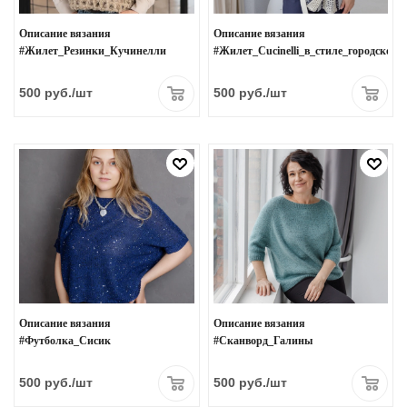
Описание вязания
Описание вязания
#Жилет_Резинки_Кучинелли
#Жилет_Cucinelli_в_стиле_городской
500
руб.
/шт
500
руб.
/шт
Описание вязания
Описание вязания
#Футболка_Сисик
#Сканворд_Галины
500
руб.
/шт
500
руб.
/шт