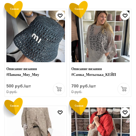
Свежак
Свежак
Описание вязания
Описание вязания
#Панама_Мяу_Мяу
#Самка_Мотылька_КЕЙП
500
руб.
/шт
700
руб.
/шт
0 руб.
0 руб.
Свежак
Свежак