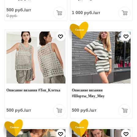
500
руб.
/шт
1 000
руб.
/шт
0 руб.
Свежак
Описание вязания #Топ_Клетка
Описание вязания
#Шорты_Мяу_Мяу
500
руб.
/шт
500
руб.
/шт
Свежак
Свежак