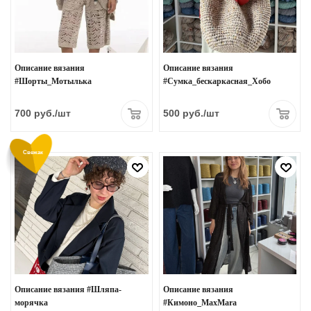
Описание вязания
Описание вязания
#Шорты_Мотылька
#Сумка_бескаркасная_Хобо
700
руб.
/шт
500
руб.
/шт
Свежак
Описание вязания #Шляпа-
Описание вязания
морячка
#Кимоно_MaxMara