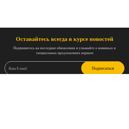
Оставайтесь всегда в курсе новостей
Подпишитесь на последние обновления и узнавайте о новинках и
специальных предложениях первым
Подписаться
Я соглашаюсь с
политикой конфиденциальности
и с
согласием на
получение информационных и рекламных рассылок
Политика конфиденциальности
Настройки куки
ИНФОРМАЦИЯ