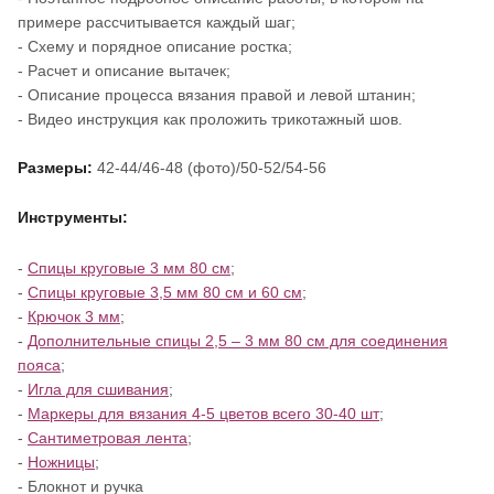
примере рассчитывается каждый шаг;
- Схему и порядное описание ростка;
- Расчет и описание вытачек;
- Описание процесса вязания правой и левой штанин;
- Видео инструкция как проложить трикотажный шов.
Размеры:
42-44/46-48 (фото)/50-52/54-56
Инструменты:
-
Спицы круговые 3 мм 80 см
;
-
Спицы круговые 3,5 мм 80 см и 60 см
;
-
Крючок 3 мм
;
-
Дополнительные спицы 2,5 – 3 мм 80 см для соединения
пояса
;
-
Игла для сшивания
;
-
Маркеры для вязания 4-5 цветов всего 30-40 шт
;
-
Сантиметровая лента
;
-
Ножницы
;
- Блокнот и ручка