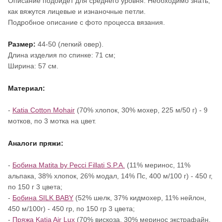
Описание подойдет для среднего уровня. Необходимо знать,
как вяжутся лицевые и изнаночные петли.
Подробное описание с фото процесса вязания.
Размер:
44-50 (легкий овер).
Длина изделия по спинке: 71 см;
Ширина: 57 см.
Материал:
-
Katia Cotton Mohair
(70% хлопок, 30% мохер, 225 м/50 г) - 9
мотков, по 3 мотка на цвет.
Аналоги пряжи:
-
Бобина Matita by Pecci Fillati S.P.A.
(11% меринос, 11%
альпака, 38% хлопок, 26% модал, 14% Пс, 400 м/100 г) - 450 г,
по 150 г 3 цвета;
-
Бобина SILK BABY
(52% шелк, 37% кидмохер, 11% нейлон,
450 м/100г) - 450 гр, по 150 гр 3 цвета;
-
Пряжа Katia Air Lux
(70% вискоза, 30% меринос экстрафайн,