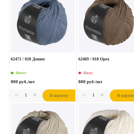
62471 / 020 Деним
62469 / 018 Орех
Много
Мало
880
руб.
/шт
880
руб.
/шт
В корзину
В корзин