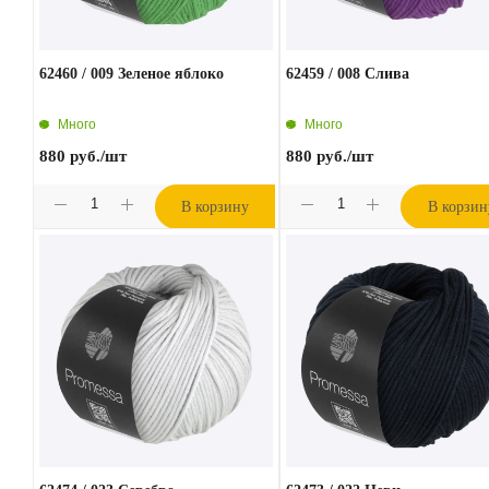
62460 / 009 Зеленое яблоко
62459 / 008 Слива
Много
Много
880
руб.
/шт
880
руб.
/шт
В корзину
В корзин