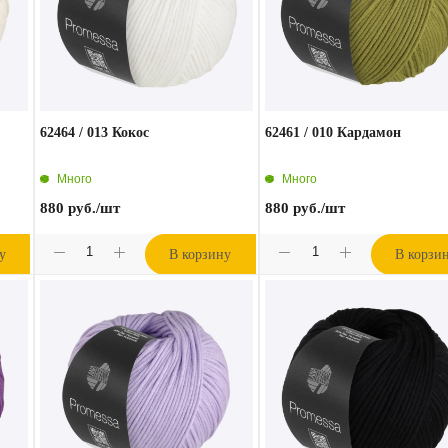
62464 / 013 Кокос
62461 / 010 Кардамон
Много
Много
880
руб.
/шт
880
руб.
/шт
у
В корзину
В корзи