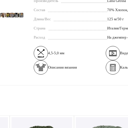
Производитель
Lana Grossa
Состав
70% Хлопок,
Длина/Вес
125 м/50 г
Страна
Италия/Герм
Расход
На джемпер 
4,5-5,0 мм
Вид
Описания вязания
Каль