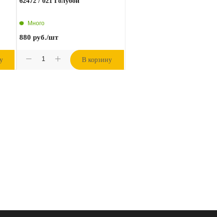
62472 / 021 Голубой
Много
880
руб.
/шт
у
В корзину