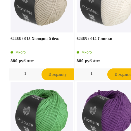
62466 / 015 Холодный беж
62465 / 014 Сливки
Много
Много
880
руб.
/шт
880
руб.
/шт
В корзину
В корзин