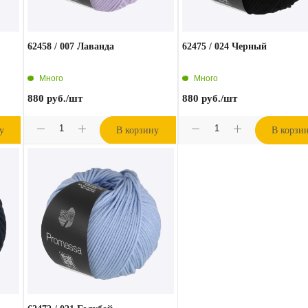
62458 / 007 Лаванда
62475 / 024 Черный
Много
Много
880
руб.
/шт
880
руб.
/шт
у
В корзину
В корзи