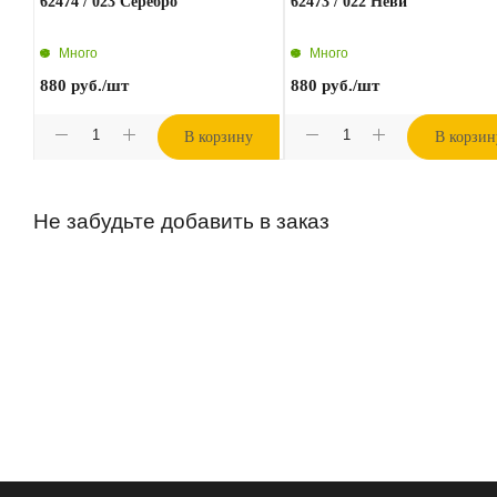
62474 / 023 Серебро
62473 / 022 Неви
Много
Много
880
руб.
/шт
880
руб.
/шт
В корзину
В корзин
Не забудьте добавить в заказ