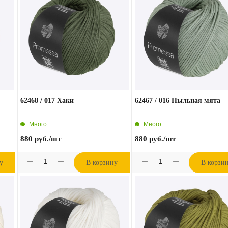
62468 / 017 Хаки
62467 / 016 Пыльная мята
Много
Много
880
руб.
/шт
880
руб.
/шт
у
В корзину
В корзи