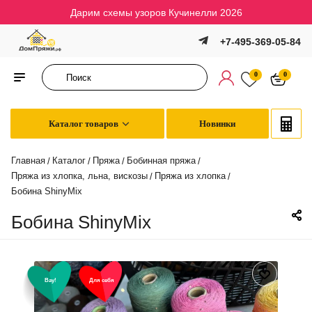
Дарим схемы узоров Кучинелли 2026
+7-495-369-05-84
0
0
Каталог товаров
Новинки
Главная
Каталог
Пряжа
Бобинная пряжа
/
/
/
/
Пряжа из хлопка, льна, вискозы
Пряжа из хлопка
/
/
Бобина ShinyMix
Бобина ShinyMix
Вау!
Для себя