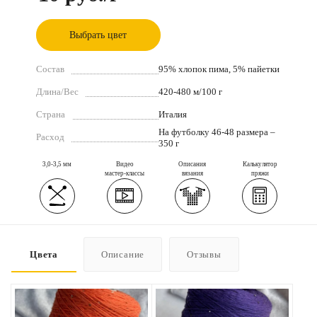
Выбрать цвет
Состав
95% хлопок пима, 5% пайетки
Длина/Вес
420-480 м/100 г
Страна
Италия
На футболку 46-48 размера –
Расход
350 г
3,0-3,5 мм
Видео
Описания
Калькулятор
мастер-классы
вязания
пряжи
Цвета
Описание
Отзывы