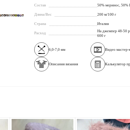
Состав
50% меринос, 50%
Длина/Вес
200 м/100 г
Страна
Италия
На джемпер 48-50 р
Расход
600 г
6,0-7,0 мм
Видео
мастер-
Описания вязания
Калькулятор п