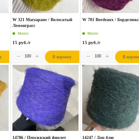
W 321 Marzapane / Волосатый
W 781 Bordeaux / Борделюк
Лемонграсс
Много
Много
15
руб.
/г
15
руб.
/г
у
В корзину
В корзи
14786 / Персидский фиолет
14247 / Дор блю