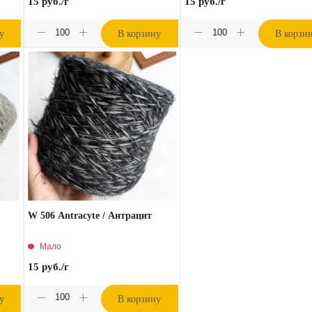
15
руб.
/г
15
руб.
/г
у
В корзину
В корзи
W 506 Antracyte / Антрацит
Мало
15
руб.
/г
у
В корзину