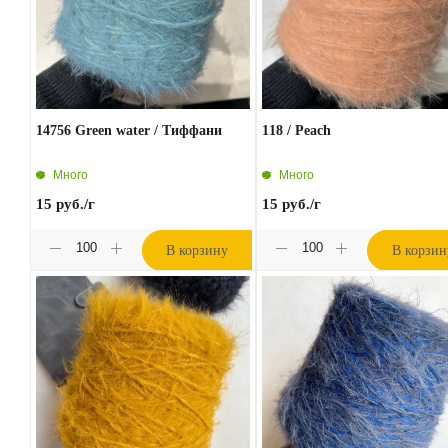
14756 Green water / Тиффани
118 / Peach
Много
Много
15
руб.
/г
15
руб.
/г
В корзину
В корзин