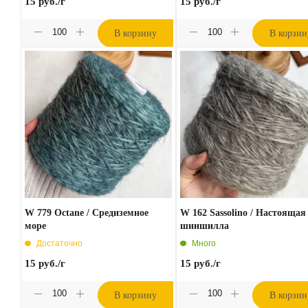
15
руб.
/г
15
руб.
/г
В корзину
В корзин
W 779 Octane / Средиземное
W 162 Sassolino / Настоящая
море
шиншилла
Достаточно
Много
15
руб.
/г
15
руб.
/г
В корзину
В корзин