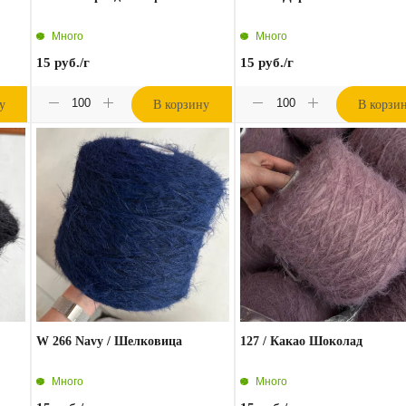
Много
Много
15
руб.
/г
15
руб.
/г
у
В корзину
В корзи
W 266 Navy / Шелковица
127 / Какао Шоколад
Много
Много