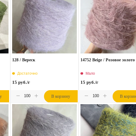
128 / Вереск
14752 Beige / Розовое золото
Достаточно
Мало
15
руб.
/г
15
руб.
/г
у
В корзину
В корзи