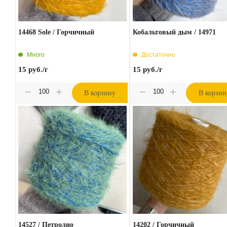
14468 Sole / Горчичный
Кобальтовый дым / 14971
Много
Достаточно
15
руб.
/г
15
руб.
/г
В корзину
В корзин
14527 / Петролио
14202 / Горчичный