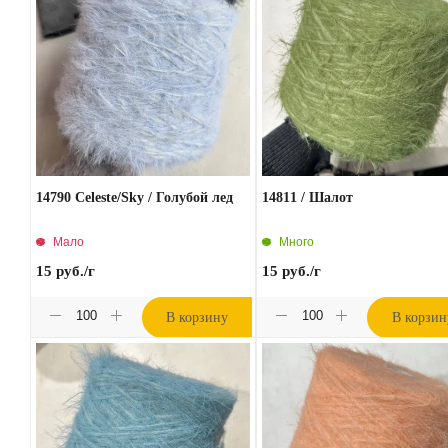
14790 Celeste/Sky / Голубой лед
14811 / Шалот
Мало
Много
15
руб.
/г
15
руб.
/г
В корзину
В корзин