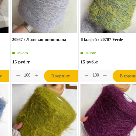
20987 / Лиловая шиншилла
Шалфей / 20707 Verde
Много
Много
15
руб.
/г
15
руб.
/г
у
В корзину
В корзи