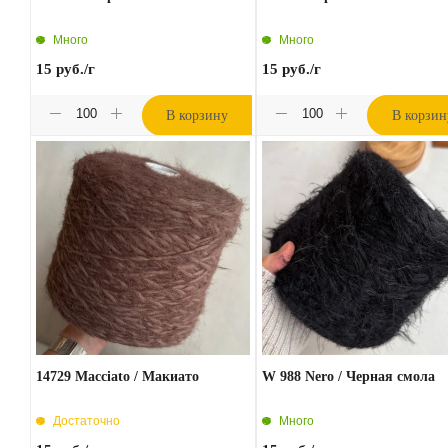
Много
Много
15
руб.
/г
15
руб.
/г
В корзину
В корзин
14729 Macciato / Макиато
W 988 Nero / Черная смола
Достаточно
Много