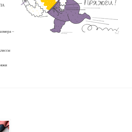
 ПА
азмера –
классы
ряжи