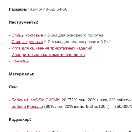
Размеры:
42-46/ 48-52/ 54-56
Инструменты:
-
Спицы круговые
4,5 мм для основного полотна
-
Спицы круговые
2-2,5 мм для планок резинкой 2х2
-
Игла для сшивания трикотажных изделий
-
Измерительная сантиметровая лента
-
Ножницы
Материалы:
Лен:
-
Бобина LinoSiSic СИСИК '26
(72% лен, 20% шелк, 8% пайетки, 
-
Бобина Floccato
(80% лен, 20% шелк, 550 м/100 г) – 250/300/
Кидмохер: