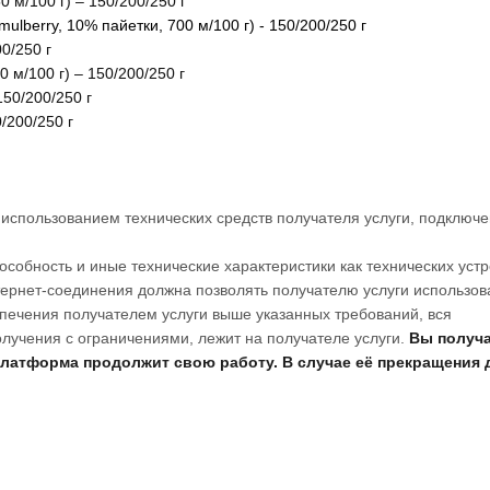
 м/100 г) – 150/200/250 г
lberry, 10% пайетки, 700 м/100 г) - 150/200/250 г
0/250 г
 м/100 г) – 150/200/250 г
150/200/250 г
/200/250 г
использованием технических средств получателя услуги, подключе
особность и иные технические характеристики как технических устр
тернет-соединения должна позволять получателю услуги использов
печения получателем услуги выше указанных требований, вся
олучения с ограничениями, лежит на получателе услуги.
Вы получ
 платформа продолжит свою работу. В случае её прекращения 