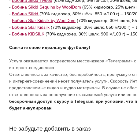
-
Бобина Silkid Tweed
(62% кидмохер, 8% тенсел, 30% шелк, 850
-
Бобина Silkid Sequins by WoolDom
(65% кидмохер, 25% шелк mu
-
Бобина Silkid
(
70% кидмохер, 30% шёлк, 850 м/100 г) – 150/20
-
Бобина Star Kidsilk by WoolDom
(70% кидмохер, 30% шелк, 850
-
Бобина Star Kidsilk
(70% кидмохер, 30% шелк, 850 м/100 г) – 
-
Бобина KIDSILK
(70% кидмохер, 30% шелк, 900 м/100 г) – 150
Свяжите свою
идеальную футболку!
Услуга оказывается посредством мессенджера «Телеграмм» с 
интернет-соединению.
Ответственность за качество, бесперебойность, пропускную сп
и интернет-соединений несет получатель услуги. Скорость Ин
предоставляемые видео и аудио материалы. В случае не обес
ответственность за неполучение оказываемой услуги или ее п
бессрочный доступ к курсу в Telegram, при условии, что
будет аннулирован.
Не забудьте добавить в заказ