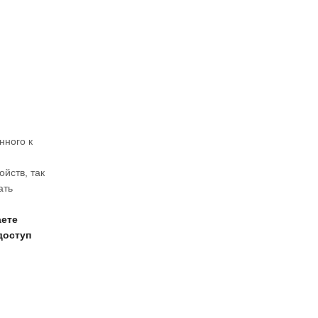
нного к
ойств, так
ать
аете
доступ