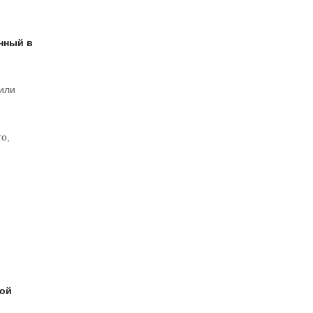
нный в
 или
го,
ной