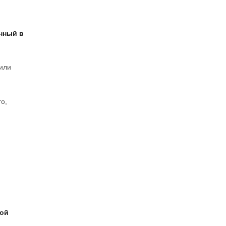
нный в
 или
о,
ной