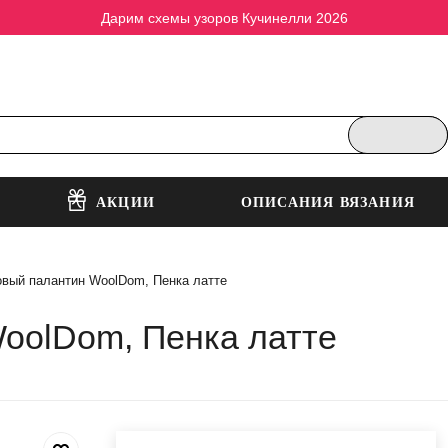
Дарим схемы узоров Кучинелли 2026
АКЦИИ
ОПИСАНИЯ ВЯЗАНИЯ
вый палантин WoolDom, Пенка латте
oolDom, Пенка латте