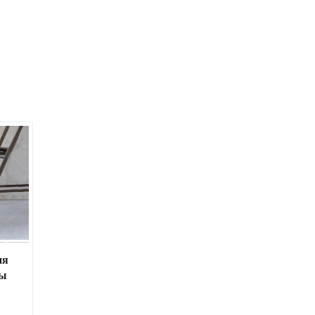
ия
ны