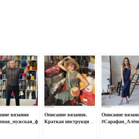
ание вязания
Описание вязания.
Описание вязан
яная_мужская_футболка
Краткая инструкция.
#Сарафан_Алё
Льняное струящееся
платье.