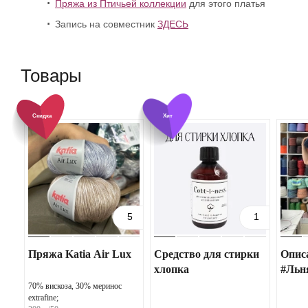
Пряжа из Птичьей коллекции
для этого платья
Запись на совместник
ЗДЕСЬ
Товары
Скидка
Хит
5
1
Пряжа Katia Air Lux
Средство для стирки
Опис
хлопка
#Льн
70% вискоза, 30% меринос
extrafine;