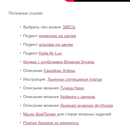
Полезные ссылки:
Выбрать лён можно
ЗДЕСЬ
Подмот
кидмохер на шелке
Подмот
альпака на шелке
Подмот
Katia Air Lux
Кружка с клубочками Вязаная Бусяка
Описание
Сарафан Алёны
Инструкция.
Льняное струящееся платье
Описание вязания
Туника Нино
Описание вязания
Хейворд с ажуром
Описание вязания
Льняная мужская футболка
Мыло ДомПряжи
для стирки вязаных изделий
Платье базовое из мериноса