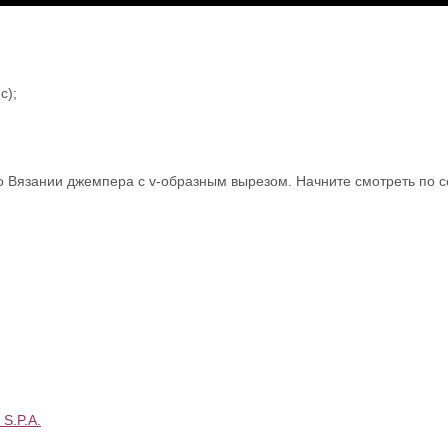
с);
 Вязании джемпера с v-образным вырезом. Начните смотреть по 
 S.P.A.