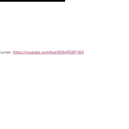
ссылке:
https://youtube.com/live/A59vR58FV64