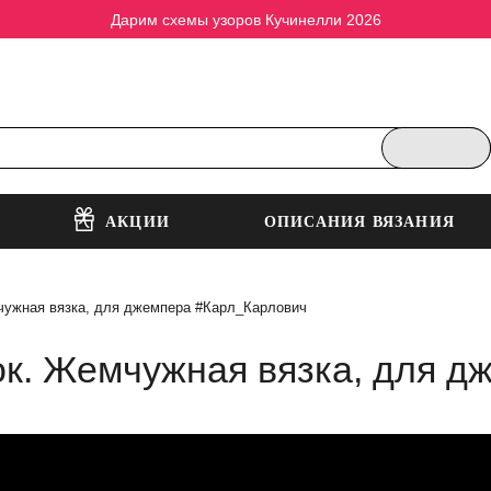
Дарим схемы узоров Кучинелли 2026
АКЦИИ
ОПИСАНИЯ ВЯЗАНИЯ
мчужная вязка, для джемпера #Карл_Карлович
нок. Жемчужная вязка, для 