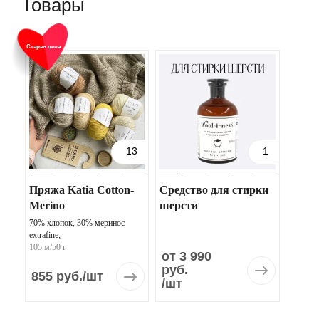
Товары
Старая цена
Советуем
13
1
Пряжа Katia Cotton-
Средство для стирки
Merino
шерсти
70% хлопок, 30% меринос
extrafine;
105 м/50 г
от 3 990
руб.
855 руб.
/шт
/шт