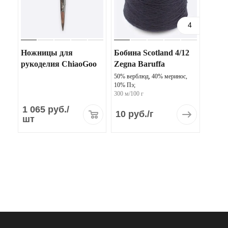
4
Ножницы для
Бобина Scotland 4/12
рукоделия ChiaoGoo
Zegna Baruffa
50% верблюд, 40% меринос,
10% Пэ;
300 м/100 г
1 065
руб.
/
10 руб.
/г
шт