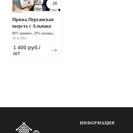
26
Пряжа Перуанская
шерсть с Альпака
80% меринос, 20% альпака;
49 м/100 г
1 400 руб.
/
шт
ИНФОРМАЦИЯ