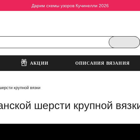
Дарим схемы узоров Кучинелли 2026
АКЦИИ
ОПИСАНИЯ ВЯЗАНИЯ
шерсти крупной вязки
анской шерсти крупной вязк