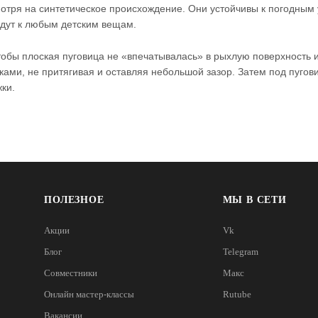
отря на синтетическое происхождение. Они устойчивы к погодным
йдут к любым детским вещам.
обы плоская пуговица не «впечатывалась» в рыхлую поверхность 
ками, не притягивая и оставляя небольшой зазор. Затем под пугов
ки.
ПОЛЕЗНОЕ
МЫ В СЕТИ
Акции
Vk
Блог
Telegram
Совместники
Макс
Онлайн мастер-классы
Rutube
Вакансии