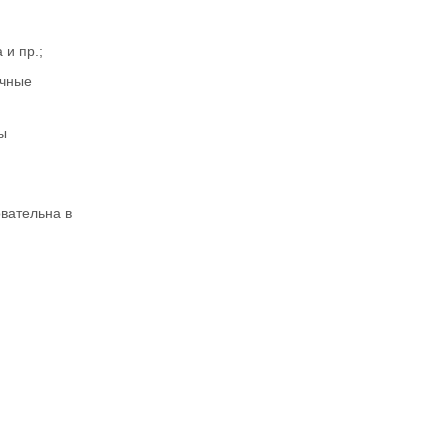
 и пр.;
ычные
ы
овательна в