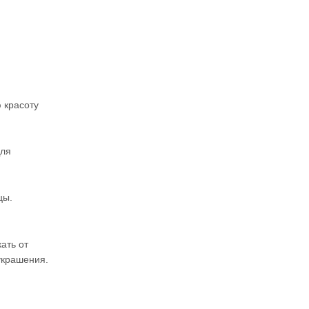
 красоту
Для
цы.
ать от
украшения.