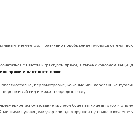
ативным элементом. Правильно подобранная пуговица оттенит всю
сочетаться с цветом и фактурой пряжи, а также с фасоном вещи. 
не пряжи и плотности вязки
.
е пластмассовые, перламутровые, кожаные или деревянные пугови
ст неряшливый вид и может повредить вязку.
чрезмерное использование крупной будет выглядеть грубо и отвлек
мелкими пуговицами узор или одна крупная пуговица в качестве 