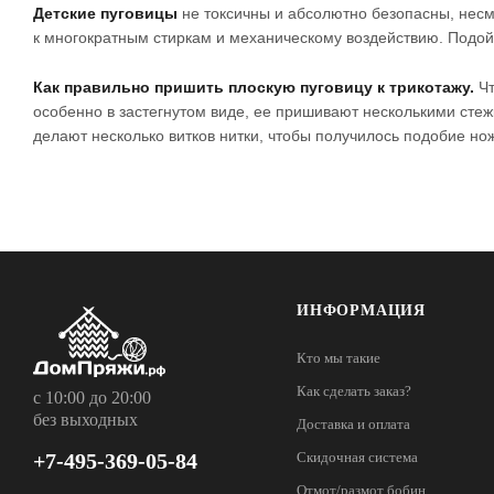
Детские пуговицы
не токсичны и абсолютно безопасны, несм
к многократным стиркам и механическому воздействию. Подо
Как правильно пришить плоскую пуговицу к трикотажу.
Чт
особенно в застегнутом виде, ее пришивают несколькими стеж
делают несколько витков нитки, чтобы получилось подобие нож
ИНФОРМАЦИЯ
Кто мы такие
Как сделать заказ?
с 10:00 до 20:00
без выходных
Доставка и оплата
+7-495-369-05-84
Скидочная система
Отмот/размот бобин