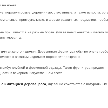
и на ножке;
, перламутровые, деревянные, стеклянные, а также из кости, рога
треугольные, прямоугольные, в форме различных предметов, необ
орые пришиваются на разные борта. Для вязаных жакетов и пальто м
ипу клеванта.
и для вязаного изделия. Деревянная фурнитура обычно очень треб
у вместе с вязаным изделием переносит прекрасно.
атрибут клубной и форменной одежды. Такая фурнитура придает
дности в вечернем искусственном свете.
с имитацией дерева, рога
, идеально сочетаются с натуральным
.