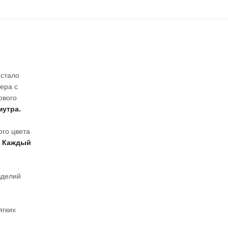
 стало
ера с
ового
мутра.
ого цвета
.
Каждый
зделий
ягких