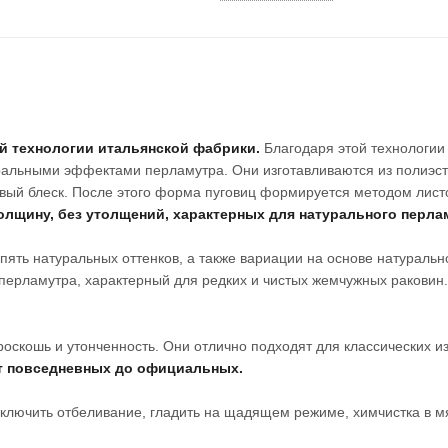
ой технологии итальянской фабрики.
Благодаря этой технологии
ральными эффектами перламутра. Они изготавливаются из полиэст
ый блеск. После этого форма пуговиц формируется методом лист
лщину, без утолщений, характерных для натурального перла
пять натуральных оттенков, а также вариации на основе натуральн
перламутра, характерный для редких и чистых жемчужных раковин
роскошь и утонченность. Они отлично подходят для классических и
т повседневных до официальных.
сключить отбеливание, гладить на щадящем режиме, химчистка в м