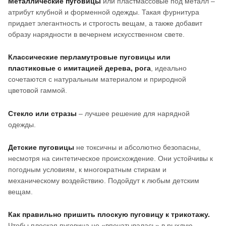
Металлические пуговицы
или пластмассовые под металл –
атрибут клубной и форменной одежды. Такая фурнитура
придает элегантность и строгость вещам, а также добавит
образу нарядности в вечернем искусственном свете.
Классические перламутровые пуговицы или
пластиковые с имитацией дерева, рога
, идеально
сочетаются с натуральным материалом и природной
цветовой гаммой.
Стекло или стразы
– лучшее решение для нарядной
одежды.
Детские пуговицы
не токсичны и абсолютно безопасны,
несмотря на синтетическое происхождение. Они устойчивы к
погодным условиям, к многократным стиркам и
механическому воздействию. Подойдут к любым детским
вещам.
Как правильно пришить плоскую пуговицу к трикотажу.
Чтобы плоская пуговица не «впечатывалась» в рыхлую