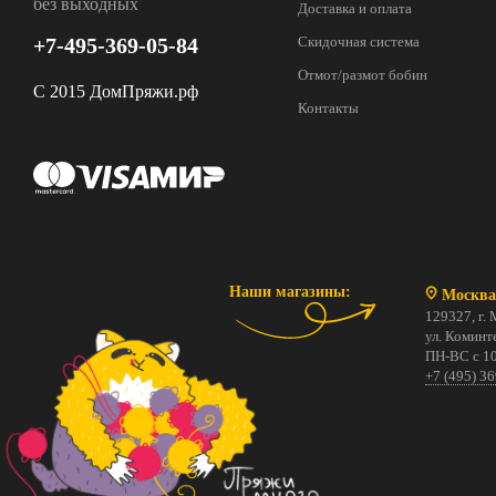
без выходных
Доставка и оплата
+7-495-369-05-84
Скидочная система
Отмот/размот бобин
С 2015 ДомПряжи.рф
Контакты
Наши магазины:
Москва
129327, г. 
ул. Коминте
ПН-ВС с 10
+7 (495) 3