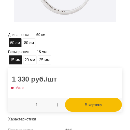
Длина лески
—
60 см
60 см
80 см
Размер спиц
—
15 мм
15 мм
20 мм
25 мм
1 330
руб.
/шт
Мало
В корзину
Характеристики
Производитель
Addi