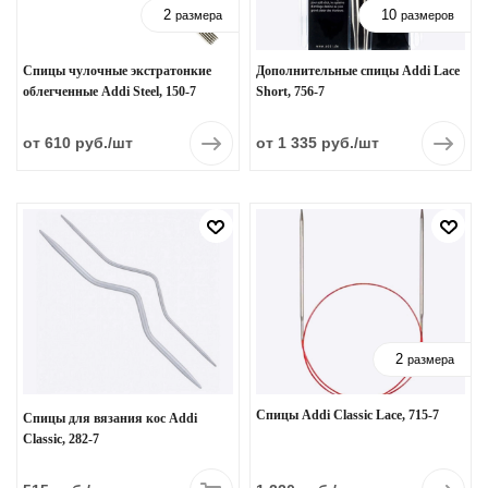
2
10
размера
размеров
Спицы чулочные экстратонкие
Дополнительные спицы Addi Lace
облегченные Addi Steel, 150-7
Short, 756-7
от 610 руб.
/шт
от 1 335 руб.
/шт
2
размера
Спицы Addi Classic Lace, 715-7
Спицы для вязания кос Addi
Classic, 282-7