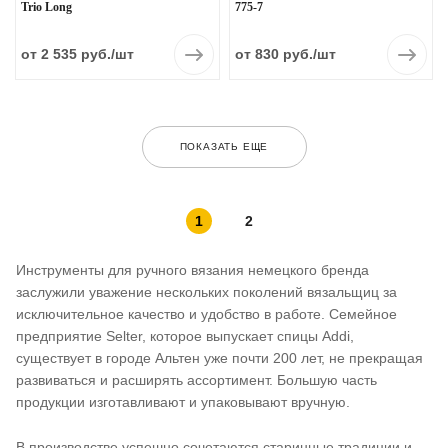
Trio Long
775-7
от 2 535 руб.
/шт
от 830 руб.
/шт
ПОКАЗАТЬ ЕЩЕ
1
2
Инструменты для ручного вязания немецкого бренда
заслужили уважение нескольких поколений вязальщиц за
исключительное качество и удобство в работе. Семейное
предприятие Selter, которое выпускает спицы Addi,
существует в городе Альтен уже почти 200 лет, не прекращая
развиваться и расширять ассортимент. Большую часть
продукции изготавливают и упаковывают вручную.
В производстве успешно сочетаются старинные традиции и