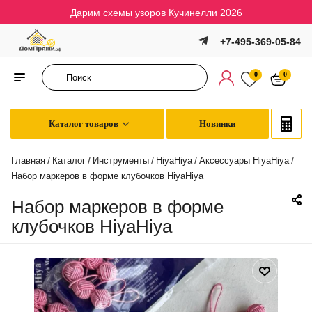
Дарим схемы узоров Кучинелли 2026
+7-495-369-05-84
0
0
Каталог товаров
Новинки
Главная
Каталог
Инструменты
HiyaHiya
Аксессуары HiyaHiya
/
/
/
/
/
Набор маркеров в форме клубочков HiyaHiya
Набор маркеров в форме
клубочков HiyaHiya