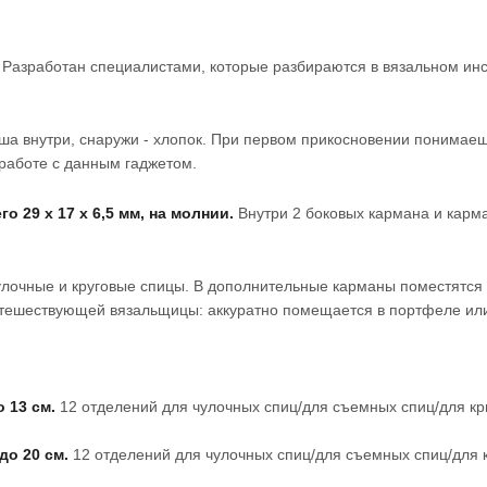
. Разработан специалистами, которые разбираются в вязальном ин
ша внутри, снаружи - хлопок. При первом прикосновении понимаеш
 работе с данным гаджетом.
 29 х 17 х 6,5 мм, на молнии.
Внутри 2 боковых кармана и карм
улочные и круговые спицы. В дополнительные карманы поместятся
утешествующей вязальщицы: аккуратно помещается в портфеле или
о 13 см.
12 отделений для чулочных спиц/для съемных спиц/для к
 до 20 см.
12 отделений для чулочных спиц/для съемных спиц/для 