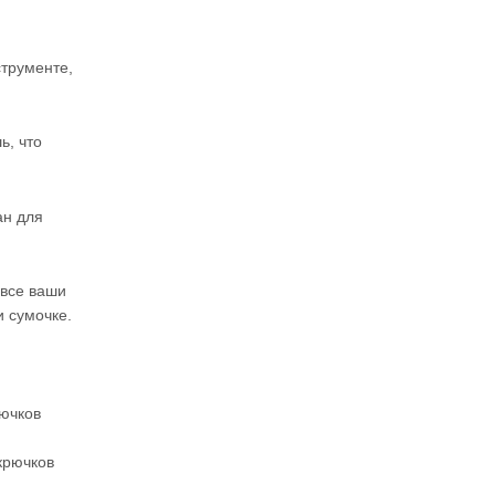
струменте,
ь, что
ан для
 все ваши
 сумочке.
рючков
крючков