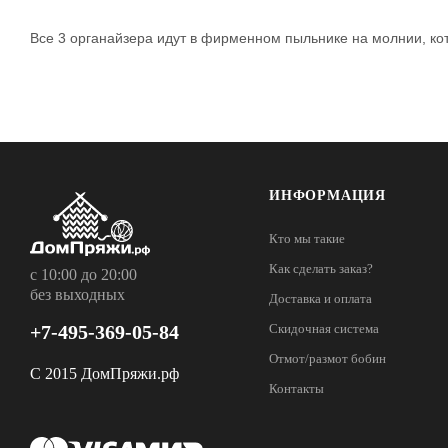
Все 3 органайзера идут в фирменном пыльнике на молнии, ко
ИНФОРМАЦИЯ
Кто мы такие
Как сделать заказ?
с 10:00 до 20:00
без выходных
Доставка и оплата
+7-495-369-05-84
Скидочная система
Отмот/размот бобин
С 2015 ДомПряжи.рф
Контакты