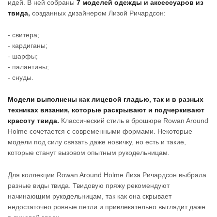
идей. В ней собраны
7 моделей одежды и аксессуаров из
твида,
созданных дизайнером Лизой Ричардсон:
- свитера;
- кардиганы;
- шарфы;
- палантины;
- снуды.
Модели выполнены как лицевой гладью, так и в разных
техниках вязания, которые раскрывают и подчеркивают
красоту твида.
Классический стиль в брошюре Rowan Around
Holme сочетается с современными формами. Некоторые
модели под силу связать даже новичку, но есть и такие,
которые станут вызовом опытным рукодельницам.
Для коллекции Rowan Around Holme Лиза Ричардсон выбрала
разные виды твида. Твидовую пряжу рекомендуют
начинающим рукодельницам, так как она скрывает
недостаточно ровные петли и привлекательно выглядит даже