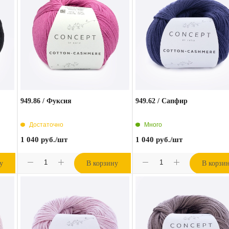
949.86 / Фуксия
949.62 / Сапфир
Достаточно
Много
1 040
руб.
/шт
1 040
руб.
/шт
у
В корзину
В корзи