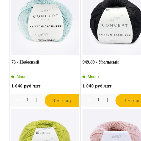
73 / Небесный
949.89 / Угольный
Много
Много
1 040
руб.
/шт
1 040
руб.
/шт
В корзину
В корзин