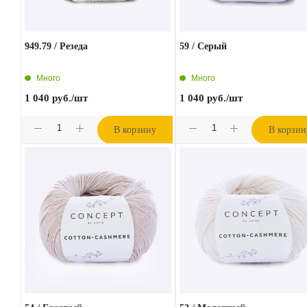
949.79 / Резеда
59 / Серый
Много
Много
1 040
руб.
/шт
1 040
руб.
/шт
В корзину
В корзин