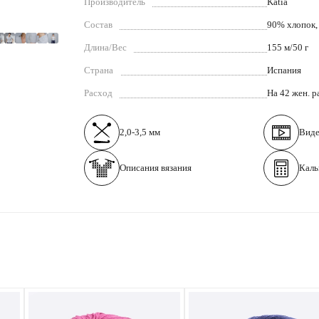
Производитель
Katia
Состав
90% хлопок,
Длина/Вес
155 м/50 г
Страна
Испания
Расход
На 42 жен. р
2,0-3,5 мм
Вид
Описания вязания
Каль