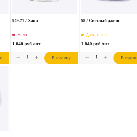
949.71 / Хаки
58 / Светлый джинс
Мало
Достаточно
1 040
руб.
/шт
1 040
руб.
/шт
у
В корзину
В корзи