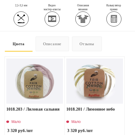
2,5-3,5 мм
Видео
Описания
Калькулятор
мастер-классы
вязания
пряжи
Цвета
Описание
Отзывы
1018.203 / Лиловая сальвия
1018.201 / Лимонное небо
Мало
Мало
3 320
руб.
/шт
3 320
руб.
/шт