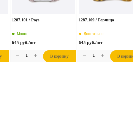
1287.101 / Роуз
1287.109 / Горчица
Много
Достаточно
645
руб.
/шт
645
руб.
/шт
у
В корзину
В корзи