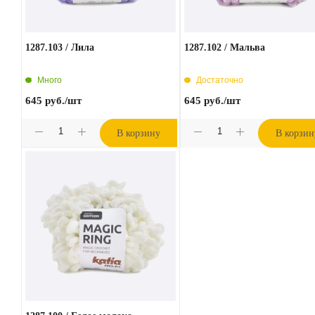
1287.103 / Лила
1287.102 / Мальва
Много
Достаточно
645
руб.
/шт
645
руб.
/шт
В корзину
В корзин