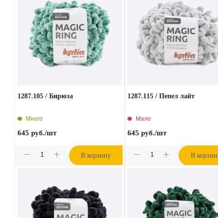
1287.105 / Бирюза
1287.115 / Пепел лайт
Много
Мало
645
руб.
/шт
645
руб.
/шт
В корзину
В корзин