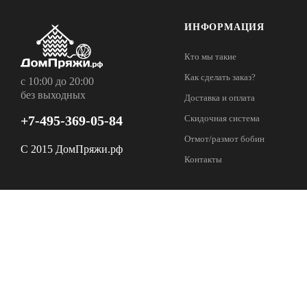
ИНФОРМАЦИЯ
Кто мы такие
Как сделать заказ?
с 10:00 до 20:00
без выходных
Доставка и оплата
+7-495-369-05-84
Скидочная система
Отмот/размот бобин
С 2015 ДомПряжи.рф
Контакты
Наши магазины:
Москва
129327, г. 
ул. Коминте