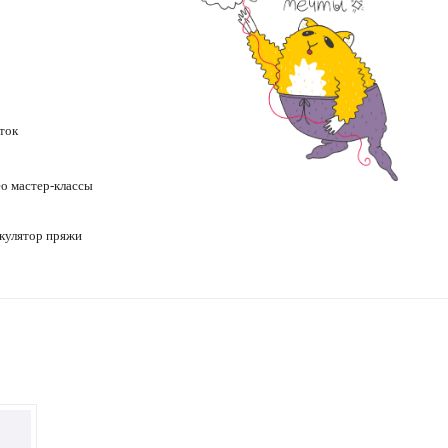
ток
ео
мастер-классы
кулятор пряжи