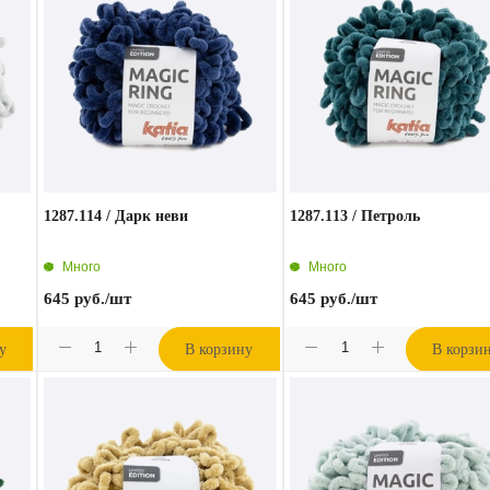
1287.114 / Дарк неви
1287.113 / Петроль
Много
Много
645
руб.
/шт
645
руб.
/шт
у
В корзину
В корзи