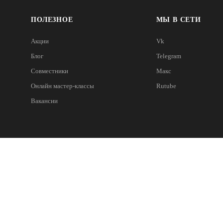
ПОЛЕЗНОЕ
МЫ В СЕТИ
Акции
Vk
Блог
Telegram
Совместники
Макс
Онлайн мастер-классы
Rutube
Вакансии
Санкт-Петербург
Новосибирск
Москва,
191144, г. Санкт-
630008, г. Новосибирск,
рна, 15 к.3
Петербург,
ул. Шевченко, 2/1