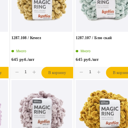
1287.108 / Кемел
1287.107 / Блю скай
Много
Много
645
руб.
/шт
645
руб.
/шт
у
В корзину
В корзи