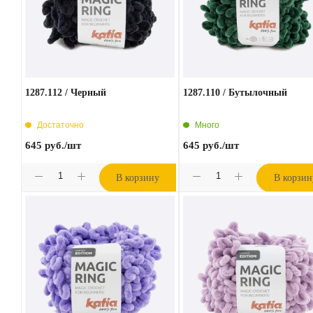
1287.112 / Черный
1287.110 / Бутылочный
Достаточно
Много
645
руб.
/шт
645
руб.
/шт
В корзину
В корзин