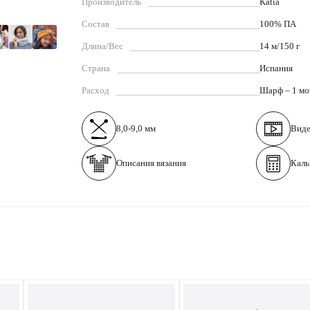
Производитель
Katia
Состав
100% ПА
Длина/Вес
14 м/150 г
Страна
Испания
Расход
Шарф – 1 мо
8,0-9,0 мм
Вид
Описания вязания
Каль