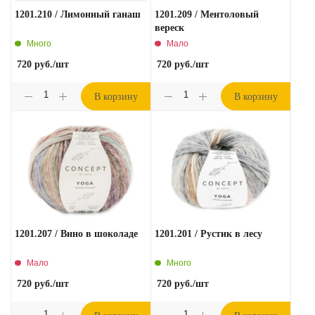
1201.210 / Лимонный ганаш
1201.209 / Ментоловый
вереск
Много
Мало
720
руб.
/шт
720
руб.
/шт
В корзину
В корзину
1201.207 / Вино в шоколаде
1201.201 / Рустик в лесу
Мало
Много
720
руб.
/шт
720
руб.
/шт