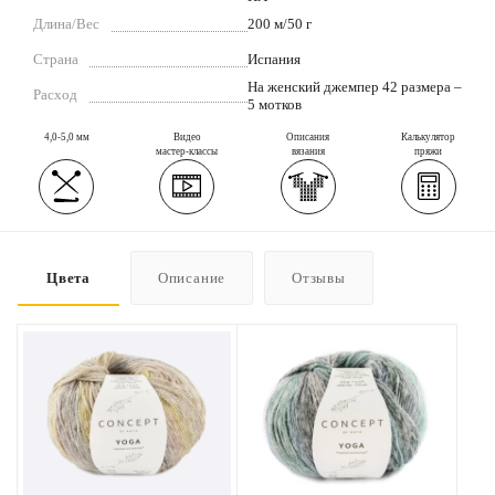
Длина/Вес
200 м/50 г
Страна
Испания
На женский джемпер 42 размера –
Расход
5 мотков
4,0-5,0 мм
Видео
Описания
Калькулятор
мастер-классы
вязания
пряжи
Цвета
Описание
Отзывы