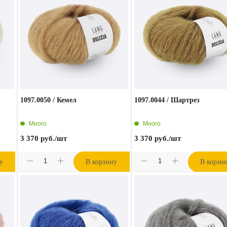
1097.0050 / Кемел
1097.0044 / Шартрез
Много
Много
3 370
руб.
/шт
3 370
руб.
/шт
у
В корзину
В корзи