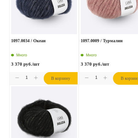
1097.0034 / Океан
1097.0009 / Турмалин
Много
Много
3 370
руб.
/шт
3 370
руб.
/шт
В корзину
В корзин