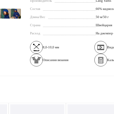
Производитель
Lang Yarns
Состав
66% кидмохе
Длина/Вес
50 м/50 г
Страна
Швейцария
Расход
На джемпер 
8,0-10,0 мм
Вид
Описания вязания
Каль