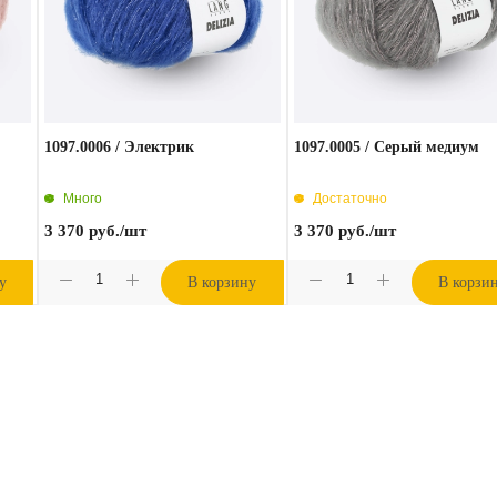
1097.0006 / Электрик
1097.0005 / Серый медиум
Много
Достаточно
3 370
руб.
/шт
3 370
руб.
/шт
у
В корзину
В корзи