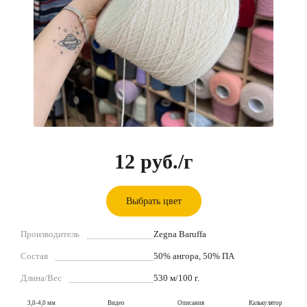
12 руб.
/г
Выбрать цвет
Производитель
Zegna Baruffa
Состав
50% ангора, 50% ПА
Длина/Вес
530 м/100 г.
3,0-4,0 мм
Видео
Описания
Калькулятор