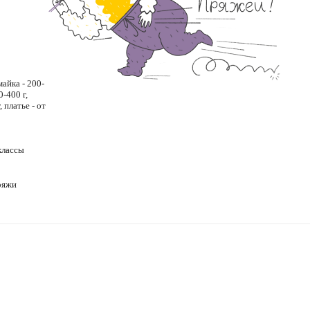
майка - 200-
0-400 г,
 платье - от
классы
ряжи