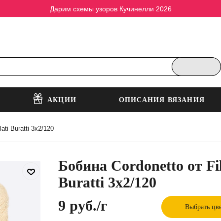
Дарим схемы узоров Кучинелли 2026
АКЦИИ
ОПИСАНИЯ ВЯЗАНИЯ
ati Buratti 3х2/120
Бобина Cordonetto от Fil
Buratti 3х2/120
9 руб.
/г
Выбрать цв