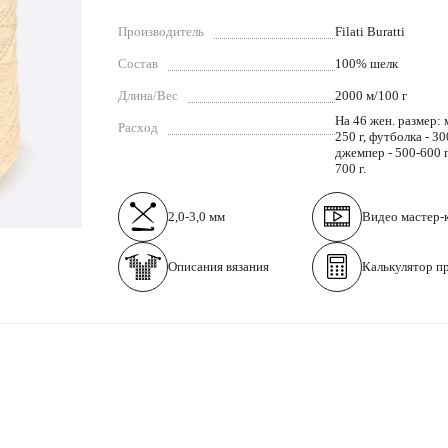
Производитель
Filati Buratti
Состав
100% шелк
Длина/Вес
2000 м/100 г
На 46 жен. размер: 
Расход
250 г, футболка - 30
джемпер - 500-600 г,
700 г.
2,0-3,0 мм
Видео
мастер-
Описания вязания
Калькулятор п