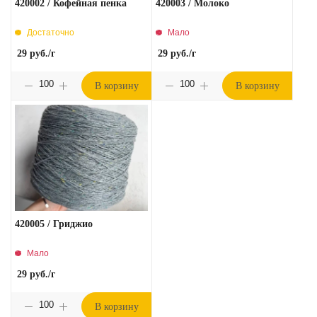
420002 / Кофейная пенка
420003 / Молоко
Достаточно
Мало
29
руб.
/г
29
руб.
/г
В корзину
В корзину
420005 / Гриджио
Мало
29
руб.
/г
В корзину