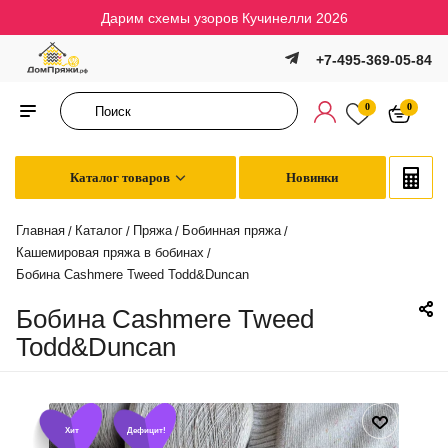
Дарим схемы узоров Кучинелли 2026
+7-495-369-05-84
0
0
Каталог товаров
Новинки
Главная
Каталог
Пряжа
Бобинная пряжа
/
/
/
/
Кашемировая пряжа в бобинах
/
Бобина Cashmere Tweed Todd&Duncan
Бобина Cashmere Tweed
Todd&Duncan
Хит
Дефицит!