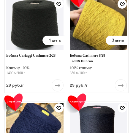
4
3
цвета
цвета
Бобина Cariaggi Cashmere 2/28
Бобина Cashmere 8/28
Todd&Duncan
Кашемир 100%
100% кашемир
1400 м/100 г
350 м/100 г
29
руб.
/г
29
руб.
/г
Старая цена
Старая цена