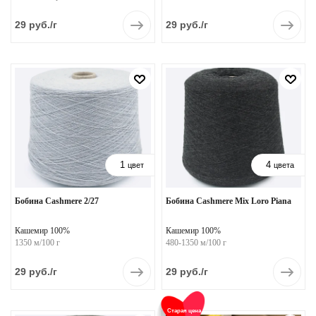
29
руб.
/г
29
руб.
/г
1
4
цвет
цвета
Бобина Cashmere 2/27
Бобина Cashmere Mix Loro Piana
Кашемир 100%
Кашемир 100%
1350 м/100 г
480-1350 м/100 г
29
руб.
/г
29
руб.
/г
Старая цена