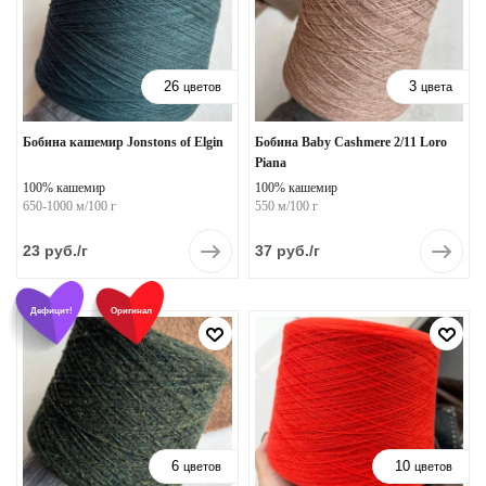
26
3
цветов
цвета
Бобина кашемир Jonstons of Elgin
Бобина Baby Cashmere 2/11 Loro
Piana
100% кашемир
100% кашемир
650-1000 м/100 г
550 м/100 г
23
руб.
/г
37
руб.
/г
Дефицит!
Оригинал
6
10
цветов
цветов