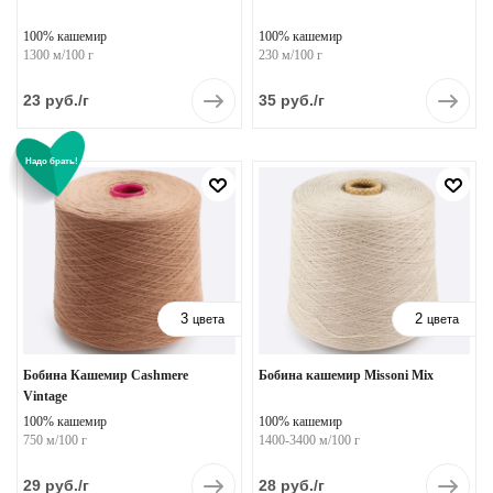
100% кашемир
100% кашемир
1300 м/100 г
230 м/100 г
23
руб.
/г
35
руб.
/г
Надо брать!
3
2
цвета
цвета
Бобина Кашемир Cashmere
Бобина кашемир Missoni Mix
Vintage
100% кашемир
100% кашемир
750 м/100 г
1400-3400 м/100 г
29
руб.
/г
28
руб.
/г