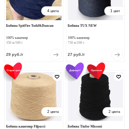
4
1
цвета
цвет
Бобина SpitFire Todd&Duncan
Бобина TUX NEW
100% кашемир
100% кашемир
350 м/100 г
750 м/100 г
29
руб.
/г
27
руб.
/г
Старая цена
Дефицит!
Оригинал
2
2
цвета
цвета
Бобина кашемир Filpucci
Бобина Tinfor Missoni