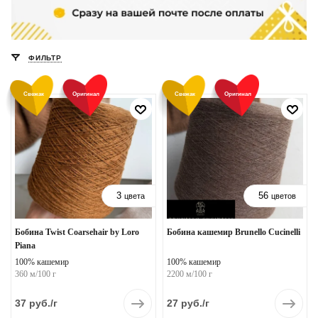
ФИЛЬТР
Свежак
Оригинал
Свежак
Оригинал
3
56
цвета
цветов
Бобина Twist Coarsehair by Loro
Бобина кашемир Brunello Cucinelli
Piana
100% кашемир
100% кашемир
360 м/100 г
2200 м/100 г
37
руб.
/г
27
руб.
/г