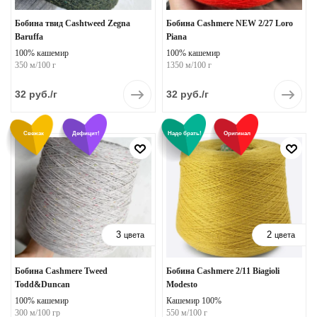
Бобина твид Cashtweed Zegna
Бобина Cashmere NEW 2/27 Loro
Baruffa
Piana
100% кашемир
100% кашемир
350 м/100 г
1350 м/100 г
32
руб.
/г
32
руб.
/г
Свежак
Дефицит!
Надо брать!
Оригинал
3
2
цвета
цвета
Бобина Cashmere Tweed
Бобина Cashmere 2/11 Biagioli
Todd&Duncan
Modesto
100% кашемир
Кашемир 100%
300 м/100 гр
550 м/100 г