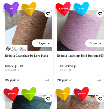
Хит
Свежак
Для себя
Мужу
11
5
цветов
цветов
Бобина Coarsehair by Loro Piana
Бобина кашемир Todd Duncan 2/25
Кашемир 100%
100% кашемир
550 м/100 г
1250 м/100 г
35
руб.
/г
28
руб.
/г
Оригинал
Совместник
Свежак
Оригинал