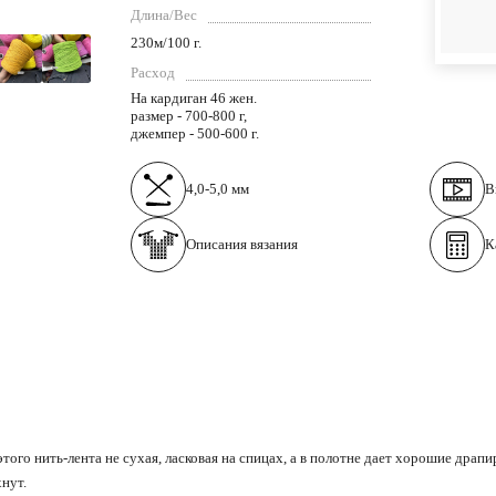
Длина/Вес
230м/100 г.
Расход
На кардиган 46 жен.
размер - 700-800 г,
джемпер - 500-600 г.
4,0-5,0 мм
В
Описания вязания
К
того нить-лента не сухая, ласковая на спицах, а в полотне дает хорошие драпи
хнут.