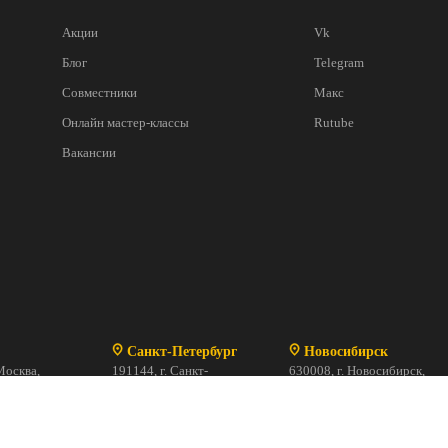
Акции
Vk
Блог
Telegram
Совместники
Макс
Онлайн мастер-классы
Rutube
Вакансии
Санкт-Петербург
Новосибирск
Москва,
191144, г. Санкт-
630008, г. Новосибирск,
рна, 15 к.3
Петербург,
ул. Шевченко, 2/1
:00 до 20:00
ул. Исполкомская, 17, ст. 1
Магазин закрыт
69-41-64
ПН-ВС с 10:00 до 20:00
+ 7 (812) 244-13-18