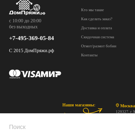
Кто мы такие
Как сделать заказ?
с 10:00 до 20:00
без выходных
Доставка и оплата
+7-495-369-05-84
Скидочная система
Отмот/размот бобин
С 2015 ДомПряжи.рф
Контакты
Наши магазины:
Москва
129327, г. 
ул. Коминте
ПН-ВС с 10
+7 (495) 3