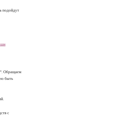
ть подойдут
аши
0°. Обращаем
жно быть
ий.
дств с