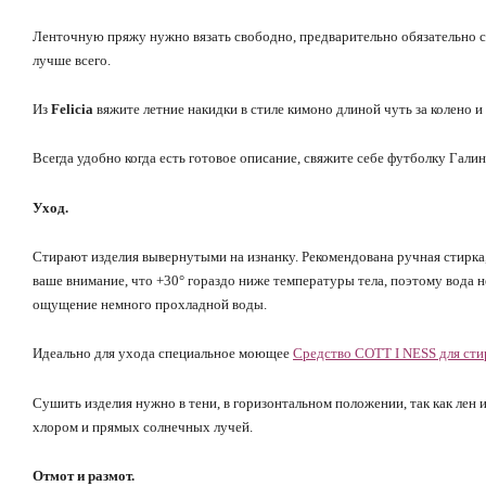
Ленточную пряжу нужно вязать свободно, предварительно обязательно с
лучше всего.
Из
Felicia
вяжите летние накидки в стиле кимоно длиной чуть за колено и
Всегда удобно когда есть готовое описание, свяжите себе футболку Гали
Уход.
Стирают изделия вывернутыми на изнанку. Рекомендована ручная стирка
ваше внимание, что +30° гораздо ниже температуры тела, поэтому вода н
ощущение немного прохладной воды.
Идеально для ухода специальное моющее
Средство COTT I NESS для стир
Сушить изделия нужно в тени, в горизонтальном положении, так как лен и
хлором и прямых солнечных лучей.
Отмот и размот.