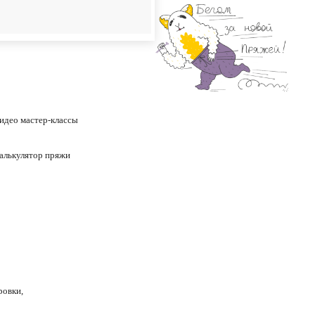
идео
мастер-классы
алькулятор пряжи
ровки,