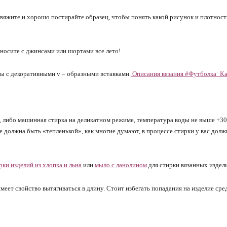
вяжите и хорошо постирайте образец, чтобы понять какой рисунок и плотнос
 носите с джинсами или шортами все лето!
ны с декоративными v – образными вставками.
Описания вязания #Футболка_К
, либо машинная стирка на деликатном режиме, температура воды не выше +3
е должна быть «тепленькой», как многие думают, в процессе стирки у вас дол
ки изделий из хлопка и льна
или
мыло с ланолином
для стирки вязанных издел
меет свойство вытягиваться в длину. Стоит избегать попадания на изделие сре