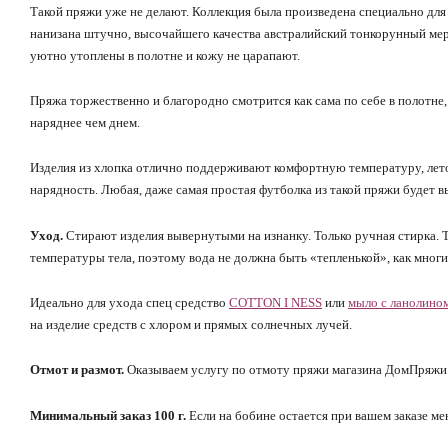
Такой пряжи уже не делают. Коллекция была произведена специально дл
нанизана штучно, высочайшего качества австралийский тонкорунный мери
уютно утоплены в полотне и кожу не царапают.
Пряжа торжественно и благородно смотрится как сама по себе в полотне,
наряднее чем днем.
Изделия из хлопка отлично поддерживают комфортную температуру, лето
нарядность. Любая, даже самая простая футболка из такой пряжи будет в
Уход.
Стирают изделия вывернутыми на изнанку. Только ручная стирка. 
температуры тела, поэтому вода не должна быть «тепленькой», как мног
Идеально для ухода спец средство
COTTON I NESS
или
мыло с ланолино
на изделие средств с хлором и прямых солнечных лучей.
Отмот и размот.
Оказываем услугу по отмоту пряжи магазина ДомПряжи н
Минимальный заказ 100 г.
Если на бобине остается при вашем заказе ме