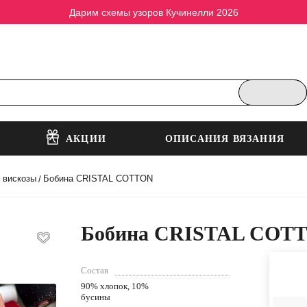
Дарим схемы узоров Кучинелли 2026
АКЦИИ
ОПИСАНИЯ ВЯЗАНИЯ
, вискозы
Бобина CRISTAL COTTON
/
Бобина CRISTAL COT
Состав
90% хлопок, 10%
бусины