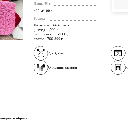
Длина/Вес
420 м/100 г.
Расход
На пуловер 44-46 жен.
размера - 500 г,
футболка - 350-400 г,
платье - 700-800 г.
2,5-3,5 мм
В
Описания вязания
К
ечернего образа!