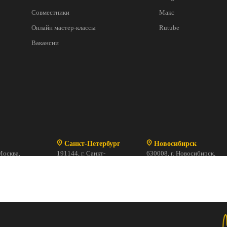
Совместники
Макс
Онлайн мастер-классы
Rutube
Вакансии
Санкт-Петербург
Новосибирск
Москва,
191144, г. Санкт-
630008, г. Новосибирск,
рна, 15 к.3
Петербург,
ул. Шевченко, 2/1
:00 до 20:00
ул. Исполкомская, 17, ст. 1
Магазин закрыт
69-41-64
ПН-ВС с 10:00 до 20:00
+ 7 (812) 244-13-18