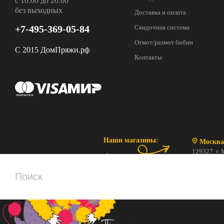
с 10:00 до 20:00
без выходных
Доставка и оплата
+7-495-369-05-84
Скидочная система
Отмот/размот бобин
С 2015 ДомПряжи.рф
Контакты
Наши магазины:
Москва
129327, г. 
ул. Коминте
ПН-ВС с 10
+7 (495) 3