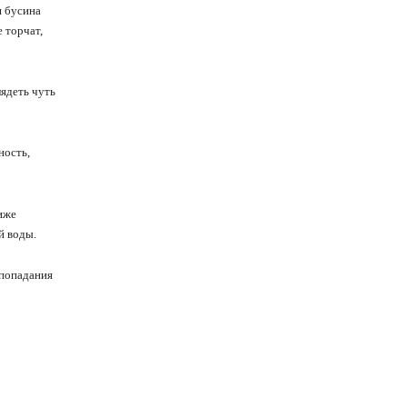
я бусина
 торчат,
лядеть чуть
ность,
иже
й воды.
 попадания