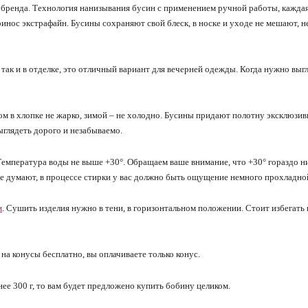
я бренда. Технология нанизывания бусин с применением ручной работы, кажда
нос экстрафайн. Бусины сохраняют свой блеск, в носке и уходе не мешают, не
 так и в отделке, это отличный вариант для вечерней одежды. Когда нужно выг
м в хлопке не жарко, зимой – не холодно. Бусины придают полотну эксклюзив
ыглядеть дорого и незабываемо.
Температура воды не выше +30°. Обращаем ваше внимание, что +30° гораздо н
ие думают, в процессе стирки у вас должно быть ощущение немного прохладно
м
. Сушить изделия нужно в тени, в горизонтальном положении. Стоит избегать
а конусы бесплатно, вы оплачиваете только конус.
нее 300 г, то вам будет предложено купить бобину целиком.