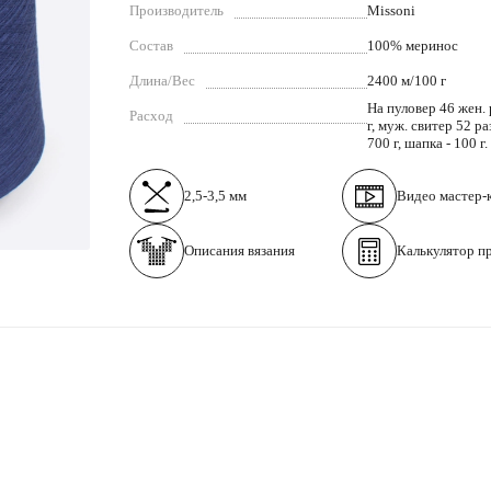
Производитель
Missoni
Состав
100% меринос
Длина/Вес
2400 м/100 г
На пуловер 46 жен. 
Расход
г, муж. свитер 52 ра
700 г, шапка - 100 г.
2,5-3,5 мм
Видео
мастер-
Описания вязания
Калькулятор п