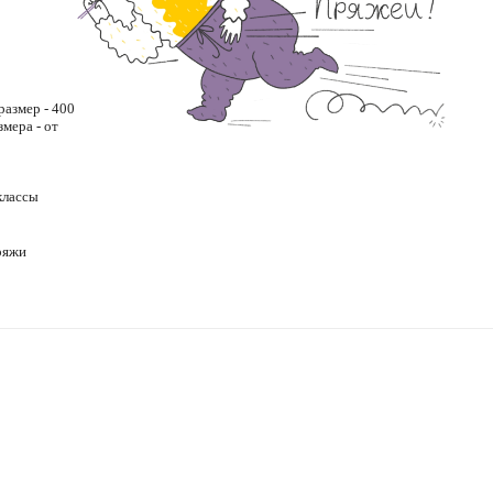
размер - 400
змера - от
классы
ряжи