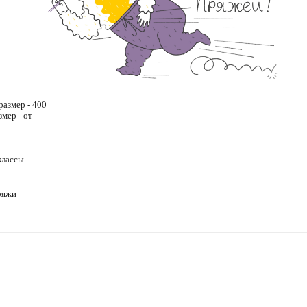
размер - 400
змер - от
классы
ряжи