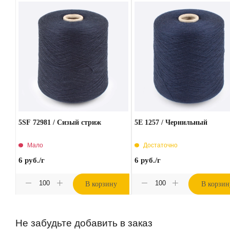
5SF 72981 / Сизый стриж
5E 1257 / Чернильный
Мало
Достаточно
6
руб.
/г
6
руб.
/г
В корзину
В корзин
Не забудьте добавить в заказ