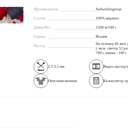
Производитель
Sudwollengroup
Состав
100% меринос
Длина/Вес
1500 м/100 г
Страна
Италия
На пуловер 46 жен. 
Расход
г, муж. свитер 52 ра
700 г, шапка - 100 г.
2,5-3,5 мм
Видео
мастер-
Описания вязания
Калькулятор п