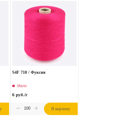
S4F 710 / Фуксия
Мало
6
руб.
/г
у
В корзину