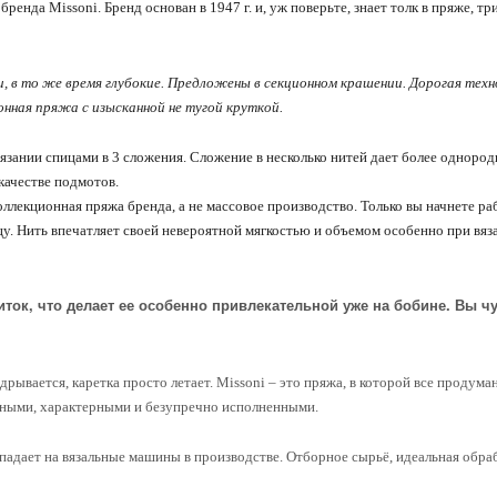
енда Missoni. Бренд основан в 1947 г. и, уж поверьте, знает толк в пряже, т
и, в то же время глубокие. Предложены в секционном крашении. Дорогая техн
нная пряжа с изысканной не тугой круткой.
вязании спицами в 3 сложения. Сложение в несколько нитей дает более одноро
качестве подмотов.
оллекционная пряжа бренда, а не массовое производство. Только вы начнете ра
у. Нить впечатляет своей невероятной мягкостью и объемом особенно при вяз
ток, что делает ее особенно привлекательной уже на бобине. Вы ч
ывается, каретка просто летает. Missoni – это пряжа, в которой все продуман
льными, характерными и безупречно исполненными.
опадает на вязальные машины в производстве. Отборное сырьё, идеальная обра