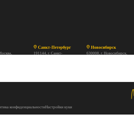
Санкт-Петербург
Новосибирск
Москва,
191144, г. Санкт-
630008, г. Новосибирск,
рна, 15 к.3
Петербург,
ул. Шевченко, 2/1
:00 до 20:00
ул. Исполкомская, 17, ст. 1
Магазин закрыт
69-41-64
ПН-ВС с 10:00 до 20:00
+ 7 (812) 244-13-18
итика конфиденциальности
Настройки куки