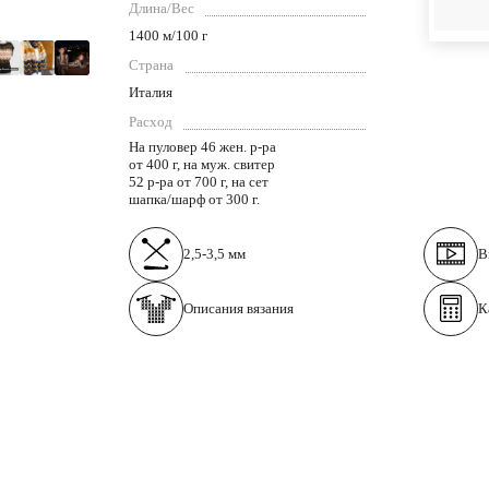
Длина/Вес
1400 м/100 г
Страна
Италия
Расход
На пуловер 46 жен. р-ра
от 400 г, на муж. свитер
52 р-ра от 700 г, на сет
шапка/шарф от 300 г.
2,5-3,5 мм
В
Описания вязания
К