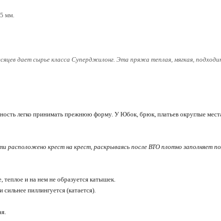
.5 мм.
сяцев дает сырье класса Суперджилонг. Эта пряжа теплая, мягкая, подходи
ность легко принимать прежнюю форму. У Юбок, брюк, платьев округлые места
и расположено крест на крест, раскрываясь после ВТО плотно заполняет п
 теплое и на нем не образуется катышек.
 сильнее пиллингуется (катается).
я.