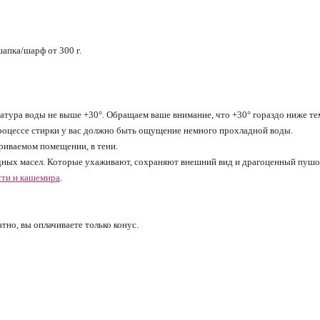
 шапка/шарф от 300 г.
ратура воды не выше +30°. Обращаем ваше внимание, что +30° гораздо ниже т
 процессе стирки у вас должно быть ощущение немного прохладной воды.
риваемом помещении, в тени.
ных масел. Которые ухаживают, сохраняют внешний вид и драгоценный пушок
сти и кашемира
.
но, вы оплачиваете только конус.