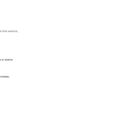
т для шапок,
 и локти
олотно,