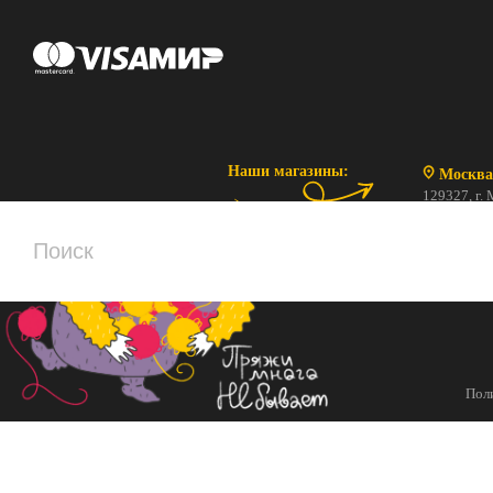
Наши магазины:
Москва
129327, г. 
ул. Коминте
ПН-ВС с 10
+7 (495) 3
Пол