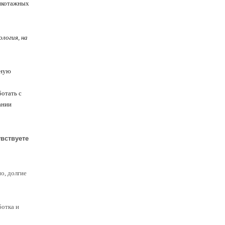
рикотажных
ология, на
дную
ботать с
ании
увствуете
о, долгие
ботка и