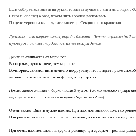
Если собираетесь вязать на руках, то вязать лучше в 3 нити на спицах 3-3
Стирать образец 4 раза, чтобы нить хорошо раскрылась.
По цене мериноса вы получите кашемир. Секционного крашения.
Джилонг – это шерсть ягнят, породы джилонг. Первая стрижка до 7 ме
пуловеров, платьев, кардиганов, из неё вяжут детям.
Джилонг отличается от мериноса.
Во-первых, руно короче, чем меринос.
Во-вторых, свивают нить немного по-другому, что придает пряже способ
дольше сохраняют желаемую форму, не пузырятся.
Пряжа матовая, имеет бархатистый пушок. Так как волокно внутри нит
образуя нежный и ровный слой пушка (примерно 2 мм).
Очень важно! Вязать нужно плотно. При плотном вязании полотно ровное,
При рыхлом вязании полотно легкое, нежное, но ворс плохо фиксируется и
При очень плотном вязании держит резинку, при среднем – резинка рыхла