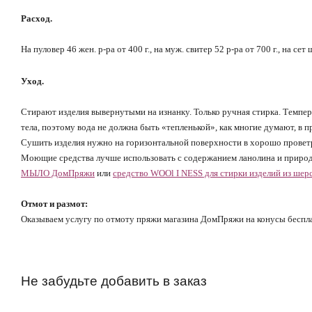
Расход.
На пуловер 46 жен. р-ра от 400 г., на муж. свитер 52 р-ра от 700 г., на сет
Уход.
Стирают изделия вывернутыми на изнанку. Только ручная стирка. Темпе
тела, поэтому вода не должна быть «тепленькой», как многие думают, в
Сушить изделия нужно на горизонтальной поверхности в хорошо провет
Моющие средства лучше использовать с содержанием ланолина и природ
МЫЛО ДомПряжи
или
средство WOOl I NESS для стирки изделий из шер
Отмот и размот:
Оказываем услугу по отмоту пряжи магазина ДомПряжи на конусы бесплат
Не забудьте добавить в заказ