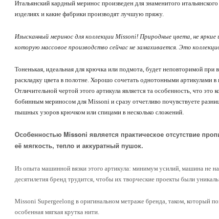
Итальянский кардный меринос произведен для знаменитого итальянского бр
изделиях и какие фабрики производят лучшую пряжу.
Изысканный меринос для коллекции Missoni! Природные цвета, не яркие 
которую массовое производство сейчас не замахивается. Это коллекцио
Тоненькая, идеальная для крючка или подмота, будет неповторимой при 
раскладку цвета в полотне. Хорошо сочетать однотонными артикулами в 
Отличительной чертой этого артикула является та особенность, что это к
бобинным мериносом для Missoni и сразу отчетливо почувствуете разниц
пышных узоров крючком или спицами в несколько сложений.
Особенностью Missoni является практическое отсутствие пропи
её мягкость, тепло и аккуратный пушок.
Из опыта машинной вязки этого артикула: минимум усилий, машина не надр
десятилетия бренд трудится, чтобы их творческие проекты были уника
Missoni Supergeelong в оригинальном метраже бренда, таком, который п
особенная мягкая крутка нити.